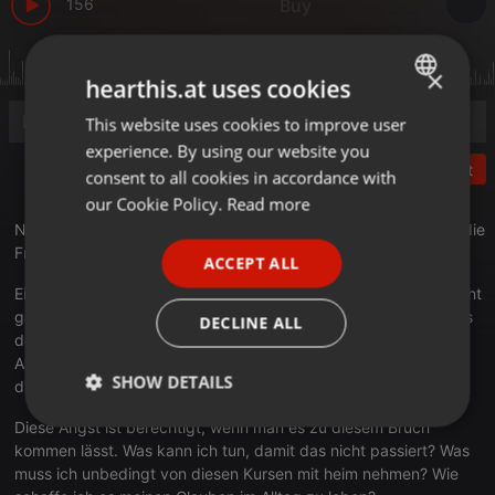
156
Buy
×
hearthis.at uses cookies
This website uses cookies to improve user
ENGLISH
experience. By using our website you
GERMAN
Post
consent to all cookies in accordance with
FRENCH
our Cookie Policy.
Read more
Nach einer Neuerfahrung des Glaubens stellt sich für manche die
PORTUGUESE
Frage: Wie geht es im Alltag weiter?
ACCEPT ALL
SPANISH
Eine Aussage einer früheren Kursteilnehmerin: "Ich will mich nicht
ITALIAN
ganz auf das einlassen, wie ich im Kurs geführt werde, und was
DECLINE ALL
der Herr tut. Ich habe Angst davor tiefer zu kommen, weil ich
Angst habe vor dem Alltag, wenn ich hier wieder abfahre, vor
SHOW DETAILS
diesem Bruch."
Diese Angst ist berechtigt, wenn man es zu diesem Bruch
Strictly
Targeting
Functionality
necessary
kommen lässt. Was kann ich tun, damit das nicht passiert? Was
muss ich unbedingt von diesen Kursen mit heim nehmen? Wie