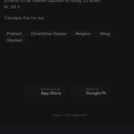
schaffe ich es meinen Glauben im Alltag zu leben?
Nr. 89 b
Translate this for me
Strictly necessary
Targeting
Functionality
Podcast
Christlicher Glaube
Religion
Alltag
Strictly necessary cookies allow core website
Glauben
functionality such as user login and account
management. The website cannot be used properly
without strictly necessary cookies.
Provider /
Name
Expiration
Description
Domain
chatbox_minimized
.hearthis.at
Session
Chat
configuration
cookie
Download on the
Get it on
App Store
Google Play
PHPSESSID
1 year
User Login
PHP.net
Session
.hearthis.at
Cookie
reseller
.hearthis.at
4 weeks 2
Saves the
report infringement
days
user id who
suggested
hearthis.at to
you.