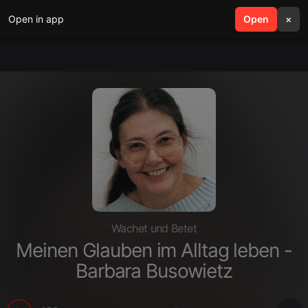
Open in app
search
Open
menu
×
Wachet und Betet
Meinen Glauben im Alltag leben -
Barbara Busowietz