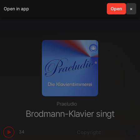
Open in app
search
Open
menu
×
Praeludio
Brodmann-Klavier singt
34
Copyright