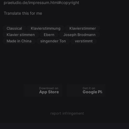
Name
Expiration
Description
praeludio.de/impressum.html#copyright
Domain
chatbox_minimized
.hearthis.at
Session
Chat
Translate this for me
configuration
cookie
PHPSESSID
1 year
User Login
PHP.net
Classical
Klavierstimmung
Klavierstimmer
Session
.hearthis.at
Klavier stimmen
Ebern
Joseph Brodmann
Cookie
Made in China
singender Ton
verstimmt
reseller
.hearthis.at
4 weeks 2
Saves the
days
user id who
suggested
hearthis.at to
you.
CookieScriptConsent
4 weeks 2
This cookie is
CookieScript
days
used by
.hearthis.at
Cookie-
Script.com
service to
remember
Download on the
Get it on
App Store
Google Play
visitor cookie
consent
preferences.
It is
necessary for
Cookie-
report infringement
Script.com
cookie
banner to
work