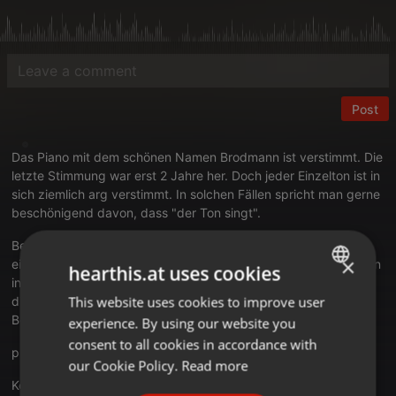
Post
Das Piano mit dem schönen Namen Brodmann ist verstimmt. Die
letzte Stimmung war erst 2 Jahre her. Doch jeder Einzelton ist in
sich ziemlich arg verstimmt. In solchen Fällen spricht man gerne
beschönigend davon, dass "der Ton singt".
Bechstein beschreibt den Klang der eigenen Instrumente als
×
einen singenden Ton und umgeht damit die Tatsache, dass man
hearthis.at uses cookies
in Pianos von Bechstein häufig unreine Saiten antrifft. Unter
This website uses cookies to improve user
ENGLISH
diesem Link erfahren Sie mehr über die Stimmbarkeit von
Bechstein-Instrumenten:
experience. By using our website you
GERMAN
consent to all cookies in accordance with
praeludio.de/bechstein-stimmbarkeit.html
FRENCH
our Cookie Policy.
Read more
Keith Jarrett beschwert sich darüber, dass das Klavier nicht
PORTUGUESE