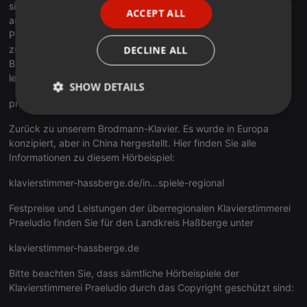
singt. Warum ist er nicht schon längst als Künstler ersten Rangs
ACCEPT ALL
SPANISH
auf die Klavierbauer zugegangen, um mit ihnen gemeinsam ein
Piano zu entwickeln, dass zur Gestaltung der Tonhöhen sowie
ITALIAN
zur Gestaltung des Klangspektrums imstande ist? In meinem
DECLINE ALL
Blog "Pianomotions. Gefühle brauchen Spielraum" können Sie
lesen, worum es bei diesem Traum für Klavierspieler geht:
SHOW DETAILS
praeludio.de/pianomotions.html
Strictly
Targeting
Functionality
necessary
Zurück zu unserem Brodmann-Klavier. Es wurde in Europa
konzipiert, aber in China hergestellt. Hier finden Sie alle
Informationen zu diesem Hörbeispiel:
klavierstimmer-hassberge.de/in...spiele-regional
Festpreise und Leistungen der überregionalen Klavierstimmerei
Praeludio finden Sie für den Landkreis Haßberge unter
Strictly necessary
Targeting
Functionality
klavierstimmer-hassberge.de
Strictly necessary cookies allow core website
functionality such as user login and account
management. The website cannot be used properly
Bitte beachten Sie, dass sämtliche Hörbeispiele der
without strictly necessary cookies.
Klavierstimmerei Praeludio durch das Copyright geschützt sind:
Provider /