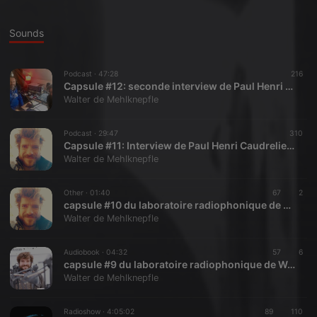
Sounds
Podcast ·
47:28
216
Capsule #12: seconde interview de Paul Henri Caudrelier, magnétiseur, qui répond aux questions que vous nous avez posées suite à la capsule #11
Walter de Mehlknepfle
Podcast ·
29:47
310
Capsule #11: Interview de Paul Henri Caudrelier, magnétiseur, qui nous éclaire, entre autre, sur le champ électro-magnétique.
Walter de Mehlknepfle
Other ·
01:40
67
2
capsule #10 du laboratoire radiophonique de Walter de Mehlknepfle - Pluie de René-François Sully Prudhomme
Walter de Mehlknepfle
Audiobook ·
04:32
57
6
capsule #9 du laboratoire radiophonique de Walter de Mehlknepfle, extrait du roman TAQAWAN de l'auteur québécois Eric Plamondon
Walter de Mehlknepfle
Radioshow ·
4:05:02
89
110