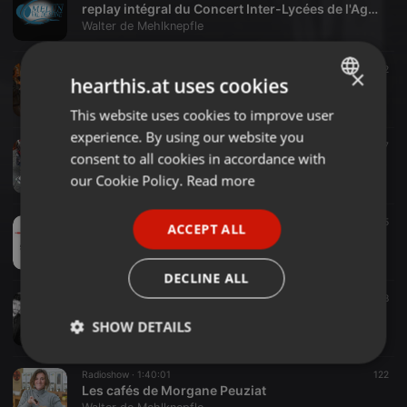
replay intégral du Concert Inter-Lycées de l'Agglo de Melun
Walter de Mehlknepfle
Radioshow ·
11:06
12
×
hearthis.at uses cookies
Edith BOURGADE
Walter de Mehlknepfle
This website uses cookies to improve user
ENGLISH
experience. By using our website you
GERMAN
Radioshow ·
08:10
187
consent to all cookies in accordance with
SOLOPOURUNEBRUNE
FRENCH
our Cookie Policy.
Read more
Walter de Mehlknepfle
PORTUGUESE
Radioshow ·
1:08:26
15
ACCEPT ALL
SPANISH
À la rencontre de l'association AVM77 dans Vous y goûterez bien volontiers ?
Walter de Mehlknepfle
ITALIAN
DECLINE ALL
Radioshow ·
1:03:33
58
Adrien Marco Trio
SHOW DETAILS
Walter de Mehlknepfle
Strictly
Targeting
Functionality
Radioshow ·
1:40:01
122
necessary
Les cafés de Morgane Peuziat