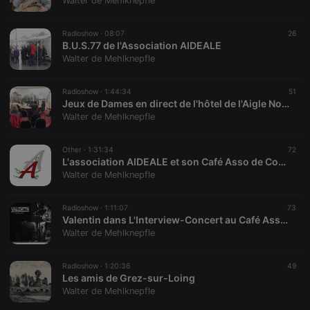
Walter de Mehlknepfle
Radioshow ·
08:07
26
B.U.S.77 de l'Association AIDEALE
Walter de Mehlknepfle
Strictly necessary
Targeting
Functionality
Radioshow ·
1:44:34
51
Strictly necessary cookies allow core website
Jeux de Dames en direct de l'hôtel de l'Aigle Noir de Fontainebleau dans Vous y goûterez bien volontiers ?
functionality such as user login and account
Walter de Mehlknepfle
management. The website cannot be used properly
without strictly necessary cookies.
Other ·
1:31:34
72
Provider /
L'association AIDEALE et son Café Asso de Coulommiers dans Vous y goûterez bien volontiers ?
Name
Expiration
Description
Domain
Walter de Mehlknepfle
chatbox_minimized
.hearthis.at
Session
Chat
configuration
cookie
Radioshow ·
1:11:07
73
Valentin dans L'Interview-Concert au Café Asso de Coulommiers
PHPSESSID
1 year
User Login
PHP.net
Walter de Mehlknepfle
Session
.hearthis.at
Cookie
reseller
.hearthis.at
4 weeks 2
Saves the
Radioshow ·
1:20:36
49
days
user id who
Les amis de Grez-sur-Loing
suggested
Walter de Mehlknepfle
hearthis.at to
you.