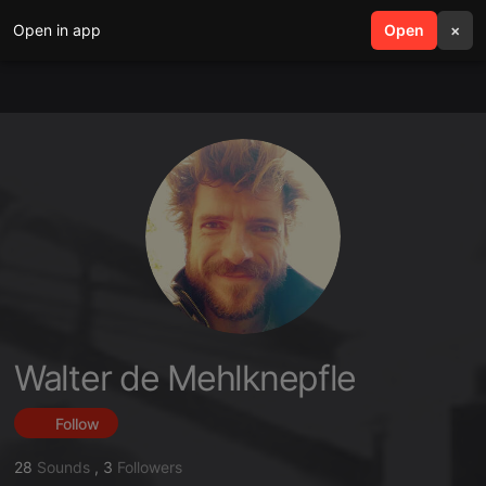
Open in app
search
Open
menu
×
Walter de Mehlknepfle
Follow
28
Sounds
,
3
Followers