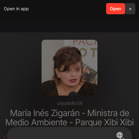
Open in app
search
Open
menu
×
unjuradio04
María Inés Zigarán - Ministra de
Medio Ambiente - Parque Xibi Xibi