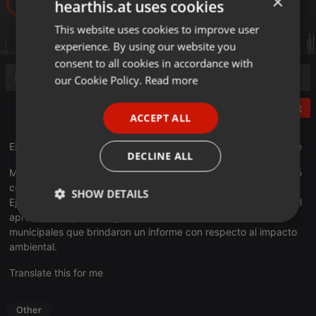
×
40
hearthis.at uses cookies
This website uses cookies to improve user
ENGLISH
experience. By using our website you
GERMAN
consent to all cookies in accordance with
FRENCH
our Cookie Policy.
Read more
PORTUGUESE
Post
ACCEPT ALL
SPANISH
El Parque Xibi Xibi en la visión del Ministerio de Medio Ambiente
ITALIAN
DECLINE ALL
María Inés Zigarán, Ministra de Medio Ambiente de Jujuy, habló
con respecto al proyecto del Parque Acuático Xibi Xibi del
SHOW DETAILS
Ejecutivo Municipal. Zigarán, manifestó que el Estado Provincial
aprobó el proyecto luego de reunirse con autoridades
Strictly
Targeting
Functionality
municipales que brindaron un informe con respecto al impacto
necessary
ambiental.
Translate this for me
Other