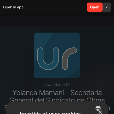
Open in app
search
Open
menu
×
UNJu Radio 05
Yolanda Mamaní - Secretaria
General del Sindicato de Obras
Sanitarias - Reclamo por situación
×
hearthis.at uses cookies