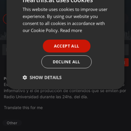
actual
This website uses cookies to improve user
ENGLISH
experience. By using our website you
9
GERMAN
consent to all cookies in accordance with
FRENCH
our Cookie Policy.
Read more
PORTUGUESE
ACCEPT ALL
SPANISH
ITALIAN
DECLINE ALL
Post
SHOW DETAILS
Profile description of UNJu Radio 05:
Espacio que busca complementar a través de la web el trabajo
Strictly
Targeting
Functionality
informativo y el de producción de contenidos que se emiten por
necessary
Radio Universidad durante las 24hs. del día.
Translate this for me
Other