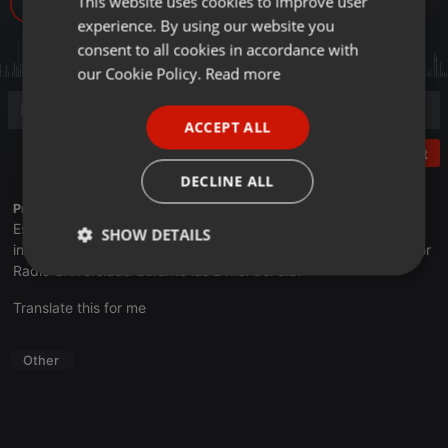
This website uses cookies to improve user
8
experience. By using our website you
GERMAN
consent to all cookies in accordance with
FRENCH
our Cookie Policy.
Read more
PORTUGUESE
ACCEPT ALL
SPANISH
Post
ITALIAN
DECLINE ALL
Profile description of UNJu Radio 05:
Espacio que busca complementar a través de la web el trabajo
SHOW DETAILS
informativo y el de producción de contenidos que se emiten por
Radio Universidad durante las 24hs. del día.
Strictly
Targeting
Functionality
necessary
Translate this for me
Other
Strictly necessary
Targeting
Functionality