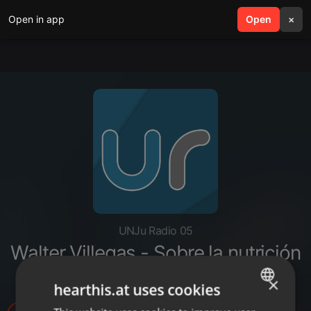
Open in app
search
Open
menu
×
UNJu Radio 05
Walter Villegas - Sobre la nutrición
y apoyo a los comedores.mp3
×
hearthis.at uses cookies
ENGLISH