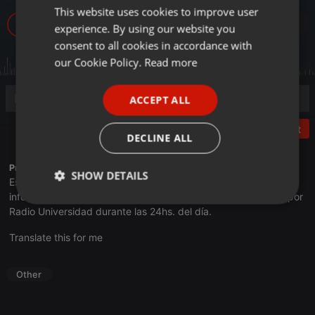
This website uses cookies to improve user
ENGLISH
6
experience. By using our website you
GERMAN
consent to all cookies in accordance with
FRENCH
our Cookie Policy.
Read more
PORTUGUESE
ACCEPT ALL
SPANISH
Post
ITALIAN
DECLINE ALL
Profile description of UNJu Radio 05:
SHOW DETAILS
Espacio que busca complementar a través de la web el trabajo
informativo y el de producción de contenidos que se emiten por
Strictly
Targeting
Functionality
Radio Universidad durante las 24hs. del día.
necessary
Translate this for me
Other