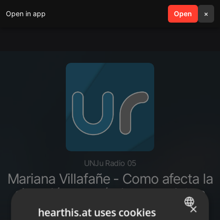
Open in app
search
Open
menu
×
UNJu Radio 05
Mariana Villafañe - Como afecta la
situación económica y social en
personas vulnerables
×
hearthis.at uses cookies