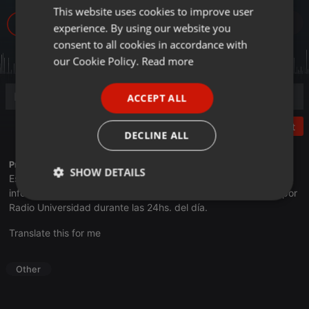
This website uses cookies to improve user
ENGLISH
16
experience. By using our website you
GERMAN
consent to all cookies in accordance with
FRENCH
our Cookie Policy.
Read more
PORTUGUESE
ACCEPT ALL
SPANISH
Post
ITALIAN
DECLINE ALL
Profile description of UNJu Radio 05:
SHOW DETAILS
Espacio que busca complementar a través de la web el trabajo
informativo y el de producción de contenidos que se emiten por
Strictly
Targeting
Functionality
Radio Universidad durante las 24hs. del día.
necessary
Translate this for me
Other