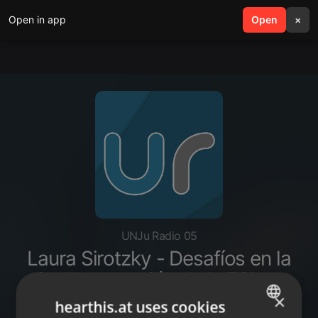
Open in app
search
Open
menu
×
UNJu Radio 05
Laura Sirotzky - Desafíos en la
implementación de la ESI en
tiempos de pandemia
×
hearthis.at uses cookies