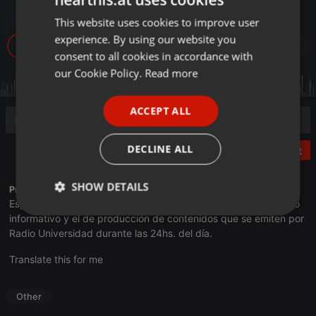
Esperanza
This website uses cookies to improve user
ENGLISH
experience. By using our website you
45
GERMAN
consent to all cookies in accordance with
FRENCH
our Cookie Policy.
Read more
PORTUGUESE
ACCEPT ALL
SPANISH
ITALIAN
DECLINE ALL
Post
SHOW DETAILS
Profile description of UNJu Radio 05:
Espacio que busca complementar a través de la web el trabajo
Strictly
Targeting
Functionality
informativo y el de producción de contenidos que se emiten por
necessary
Radio Universidad durante las 24hs. del día.
Translate this for me
Other