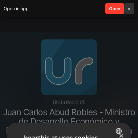
Open in app
search
Open
menu
×
UNJu Radio 05
Juan Carlos Abud Robles - Ministro
de Desarrollo Económico y
Producción - Venta del Ingenio La
×
hearthis.at uses cookies