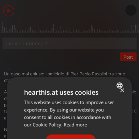
Post
Un caso mai chiuso: l'omicidio di Pier Paolo Pasolini tra zone
d'ombra e verità scientifiche
×
hearthis.at uses cookies
A distanza di oltre cinquant'anni dall'efferato delitto dell'Idroscalo
di Ostia, la morte di Pier Paolo Pasolini rimane una delle pagine
This website uses cookies to improve user
ENGLISH
più oscure e dibattute della storia del nostro Paese. Perché la
experience. By using our website you
tesi del "movente sessuale" e del colpevole unico ha resistito così
GERMAN
consent to all cookies in accordance with
a lungo nonostante le evidenti incongruenze?
FRENCH
our Cookie Policy.
Read more
Nell'ultima puntata dello speciale di Radio Tuscia Events, ho
PORTUGUESE
avuto il piacere di intervistare l'avvocato Stefano Maccioni,