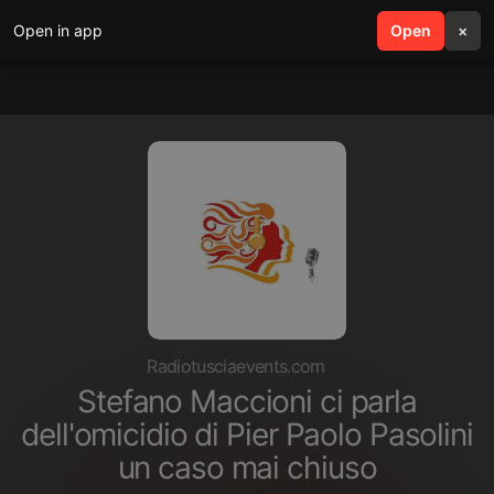
Open in app
search
Open
menu
×
Radiotusciaevents.com
Stefano Maccioni ci parla
dell'omicidio di Pier Paolo Pasolini
un caso mai chiuso