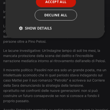
ACCEPT ALL
autore del libro "Pasolini, un caso mai chiuso".
SPANISH
Insieme abbiamo ripercorso i punti critici di una vicenda che
ITALIAN
DECLINE ALL
attende ancora una piena verità storica e giudiziaria:
La prova del DNA: I riscontri scientifici ottenuti con la riapertura
SHOW DETAILS
delle indagini (2010) hanno isolato tre tracce biologiche distinte
sulla scena del crimine, confermando la presenza di altre
Strictly
Targeting
Functionality
persone oltre a Pino Pelosi.
necessary
Le lacune investigative: Un'indagine lampo di soli tre mesi, la
mancata protezione della scena del delitto e l'incredibile
narrazione mediatica intorno al ritrovamento dell'anello di Pelosi.
Il movente politico: Pasolini non era solo un grande poeta, ma un
intellettuale scomodo che in quel periodo stava indagando sul
Strictly necessary
Targeting
Functionality
caso Mattei per il suo romanzo "Petrolio" e scriveva sul Corriere
della Sera denunciando la strategia della tensione.
Strictly necessary cookies allow core website
functionality such as user login and account
oprattutto nei confronti delle nuove generazioni: non si può
management. The website cannot be used properly
costruire un futuro consapevole se non si conosce a fondo il
without strictly necessary cookies.
proprio passato.
Provider /
Name
Expiration
Description
Domain
Ascolta l'intervista completa su radiotusciaevents.com (o inserisci