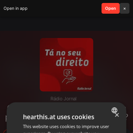
Open in app
search
Open
menu
×
Rádio Jornal
Quem tem guarda compartilhada
×
precisa pagar pensão alimentícia?
hearthis.at uses cookies
This website uses cookies to improve user
ENGLISH