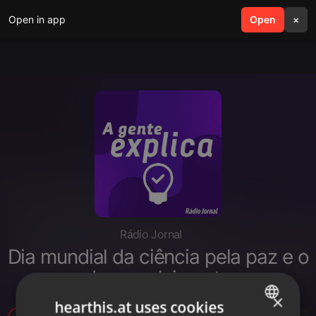
Open in app
search
Open
menu
×
Rádio Jornal
Dia mundial da ciência pela paz e o
desenvolvimento
×
hearthis.at uses cookies