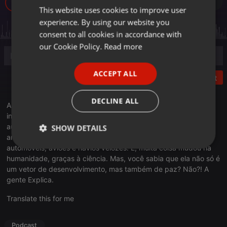
236
This website uses cookies to improve user
ENGLISH
experience. By using our website you
GERMAN
consent to all cookies in accordance with
FRENCH
our Cookie Policy.
Read more
PORTUGUESE
ACCEPT ALL
Post
SPANISH
ITALIAN
DECLINE ALL
A Gente Explica: Os avanços tecnológicos na humanidade são
incontestáveis. Saímos das cavernas para residências
automatizadas. A travessia de milhares de quilômetros, que
SHOW DETAILS
antes era feita a pé ou de barco a remo, hoje é realizada em
automóveis, aviões e navios velozes. É, muita coisa mudou na
Strictly
Targeting
Functionality
necessary
humanidade, graças à ciência. Mas, você sabia que ela não só é
um vetor de desenvolvimento, mas também de paz? Não?! A
gente Explica.
Translate this for me
Podcast