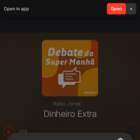
Open in app
search
Open
menu
×
Rádio Jornal
Dinheiro Extra
309