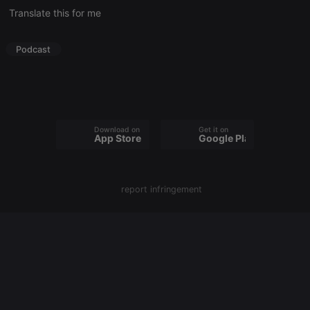
Translate this for me
Strictly necessary
Targeting
Functionality
Podcast
Strictly necessary cookies allow core website
functionality such as user login and account
management. The website cannot be used properly
without strictly necessary cookies.
Provider /
Name
Expiration
Description
Domain
Download on the
Get it on
App Store
Google Play
chatbox_minimized
.hearthis.at
Session
Chat
configuration
cookie
PHPSESSID
1 year
User Login
PHP.net
Session
.hearthis.at
report infringement
Cookie
reseller
.hearthis.at
4 weeks 2
Saves the
days
user id who
suggested
hearthis.at to
you.
CookieScriptConsent
4 weeks 2
This cookie is
CookieScript
days
used by
.hearthis.at
Cookie-
Script.com