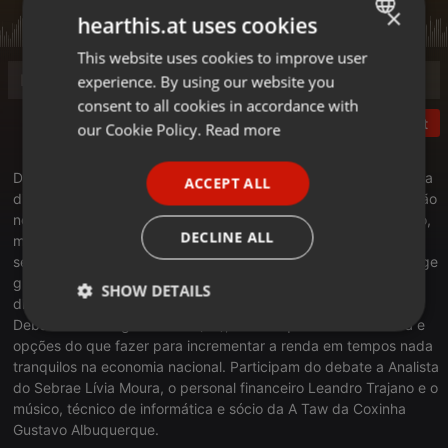
×
hearthis.at uses cookies
This website uses cookies to improve user
ENGLISH
experience. By using our website you
GERMAN
consent to all cookies in accordance with
Post
FRENCH
our Cookie Policy.
Read more
PORTUGUESE
Debate da Super Manhã: Inflação disparando, poder de compra
ACCEPT ALL
SPANISH
diminuindo, salários sem reajuste, demissões em massa, redução
no valor da remuneração no meio da crise econômica, com isso,
ITALIAN
DECLINE ALL
muita gente teve que buscar alternativas e outras tantas ainda
seguem atrás de soluções para resolver um problema que atinge
grande parte da população brasileira na atualidade: a
SHOW DETAILS
dificuldade para quitar as contas de casa e da família. No
Debate desta segunda-feira(25), o destaque é dinheiro extra e
Strictly
Targeting
Functionality
opções do que fazer para incrementar a renda em tempos nada
necessary
tranquilos na economia nacional. Participam do debate a Analista
do Sebrae Lívia Moura, o personal financeiro Leandro Trajano e o
músico, técnico de informática e sócio da A Taw da Coxinha
Gustavo Albuquerque.