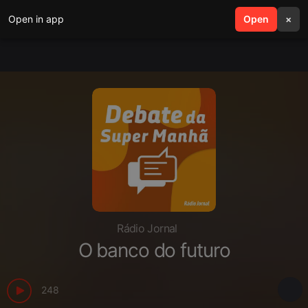
Open in app
search
Open
menu
×
Rádio Jornal
O banco do futuro
248