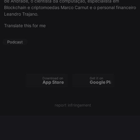
de Andrade, o cientista da computação, especialista em
Blockchain e criptomoedas Marco Carnut e o personal financeiro
Leandro Trajano.
Strictly necessary
Targeting
Functionality
Translate this for me
Strictly necessary cookies allow core website
functionality such as user login and account
Podcast
management. The website cannot be used properly
without strictly necessary cookies.
Provider /
Name
Expiration
Description
Domain
chatbox_minimized
.hearthis.at
Session
Chat
configuration
Download on the
Get it on
cookie
App Store
Google Play
PHPSESSID
1 year
User Login
PHP.net
Session
.hearthis.at
Cookie
report infringement
reseller
.hearthis.at
4 weeks 2
Saves the
days
user id who
suggested
hearthis.at to
you.
CookieScriptConsent
4 weeks 2
This cookie is
CookieScript
days
used by
.hearthis.at