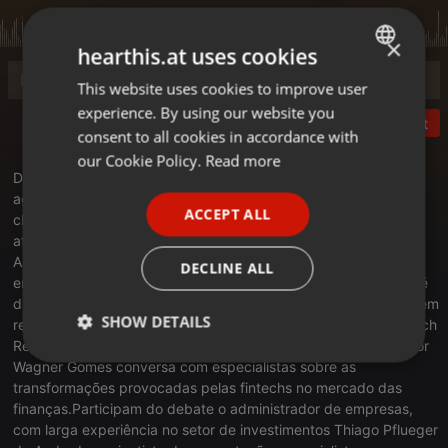
×
hearthis.at uses cookies
This website uses cookies to improve user
ENGLISH
experience. By using our website you
GERMAN
Post
consent to all cookies in accordance with
FRENCH
our Cookie Policy.
Read more
Debate da Super Manhã: Empresas que tomam decisões com
PORTUGUESE
agilidade estão revolucionando os serviços bancários. As
ACCEPT ALL
chamadas fintechs investem fortemente em tecnologia para
SPANISH
atender variadas necessidades de clientes do setor financeiro.
ITALIAN
As facilidades oferecidas estão fazendo com que esses
DECLINE ALL
empreendimentos se multipliquem pelo mundo. No Brasil, não é
diferente. O número dessas instituições cresceu 34% no país, em
SHOW DETAILS
relação ao ano anterior, de acordo com dados do Distrito Fintech
Report 2020. No debate desta quinta-feira (16), o comunicador
Strictly
Targeting
Functionality
Wagner Gomes conversa com especialistas sobre as
necessary
transformações provocadas pelas fintechs no mercado das
finanças.Participam do debate o administrador de empresas,
com larga experiência no setor de investimentos Thiago Pflueger