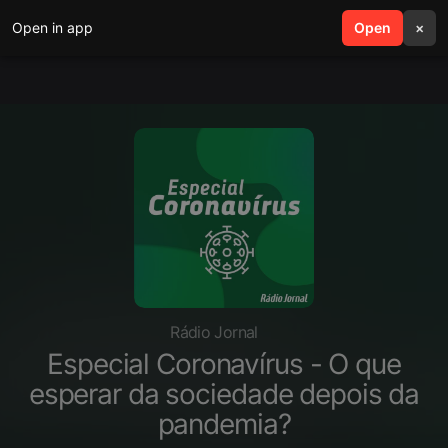
Open in app
search
Open
menu
×
Rádio Jornal
Especial Coronavírus - O que
esperar da sociedade depois da
pandemia?