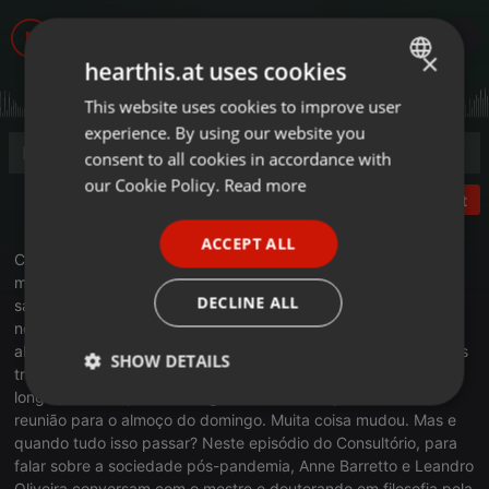
382
×
hearthis.at uses cookies
This website uses cookies to improve user
ENGLISH
experience. By using our website you
GERMAN
consent to all cookies in accordance with
FRENCH
our Cookie Policy.
Read more
Post
PORTUGUESE
ACCEPT ALL
SPANISH
Consultório do Rádio Livre: Quando pensamos no futuro, são
muitos os pontos de interrogação surgem na cabeça. Ninguém
ITALIAN
DECLINE ALL
sabe ao certo como será o mundo depois que a pandemia do
novo coronavírus passar. Antes da pandemia, as pessoas se
abraçavam. Agora, nem mesmo um aperto de mão podem mais
SHOW DETAILS
trocar. Encontro com os amigos, só virtualmente. Quem mora
longe da família, não consegue mais fazer aquela tradicional
Strictly
Targeting
Functionality
reunião para o almoço do domingo. Muita coisa mudou. Mas e
necessary
quando tudo isso passar? Neste episódio do Consultório, para
falar sobre a sociedade pós-pandemia, Anne Barretto e Leandro
Oliveira conversam com o mestre e doutorando em filosofia pela