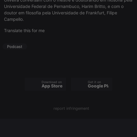
Universidade Federal de Pernambuco, Harim Britto, e com o
doutor em filosofia pela Universidade de Frankfurt, Filipe
Campello.
Strictly necessary
Targeting
Functionality
Translate this for me
Strictly necessary cookies allow core website
functionality such as user login and account
management. The website cannot be used properly
Podcast
without strictly necessary cookies.
Provider /
Name
Expiration
Description
Domain
chatbox_minimized
.hearthis.at
Session
Chat
configuration
Download on the
Get it on
cookie
App Store
Google Play
PHPSESSID
1 year
User Login
PHP.net
Session
.hearthis.at
Cookie
report infringement
reseller
.hearthis.at
4 weeks 2
Saves the
days
user id who
suggested
hearthis.at to
you.
CookieScriptConsent
4 weeks 2
This cookie is
CookieScript