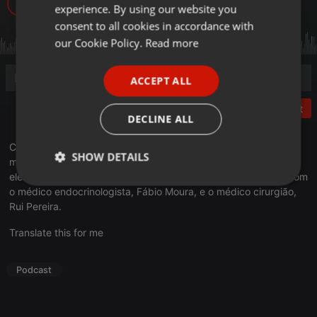
296
experience. By using our website you
GERMAN
consent to all cookies in accordance with
FRENCH
our Cookie Policy.
Read more
PORTUGUESE
ACCEPT ALL
SPANISH
Post
ITALIAN
DECLINE ALL
Consultório do Rádio Livre: Os procedimentos estéticos são
SHOW DETAILS
muito procurados, mas é preciso saber bem a diferença entre
eles e se há riscos. Sobre o assunto, Anne Barreto conversa com
Strictly
Targeting
Functionality
o médico endocrinologista, Fábio Moura, e o médico cirurgião,
necessary
Rui Pereira.
Translate this for me
Podcast
Strictly necessary
Targeting
Functionality