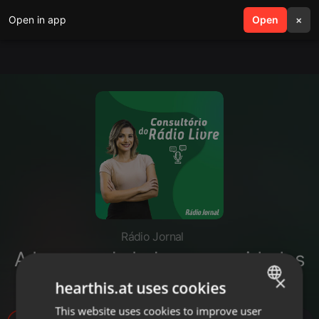
Open in app
search
Open
menu
×
Rádio Jornal
A busca pela beleza: os cuidados
com os procedimentos estéticos
×
hearthis.at uses cookies
This website uses cookies to improve user
ENGLISH