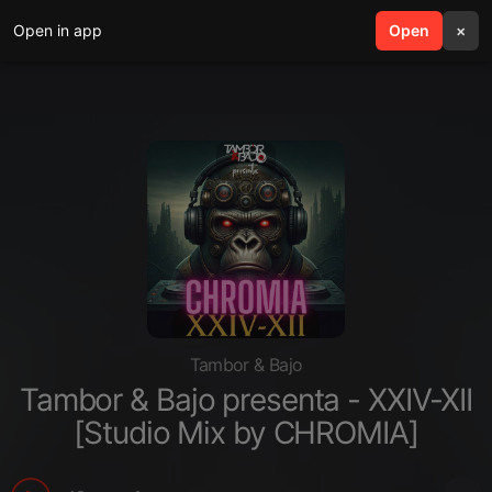
Open in app
search
Open
menu
×
Tambor & Bajo
Tambor & Bajo presenta - XXIV-XII
[Studio Mix by CHROMIA]