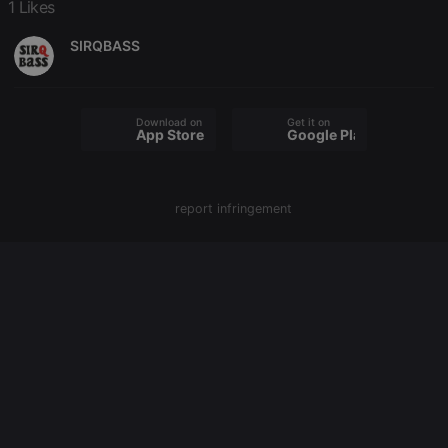
PHPSESSID
1 year
User Login
PHP.net
1 Likes
Session
.hearthis.at
Cookie
SIRQBASS
reseller
.hearthis.at
4 weeks 2
Saves the
days
user id who
suggested
hearthis.at to
you.
Download on the
Get it on
App Store
Google Play
CookieScriptConsent
4 weeks 2
This cookie is
CookieScript
days
used by
.hearthis.at
Cookie-
Script.com
service to
report infringement
remember
visitor cookie
consent
preferences.
It is
necessary for
Cookie-
Script.com
cookie
banner to
work
properly.