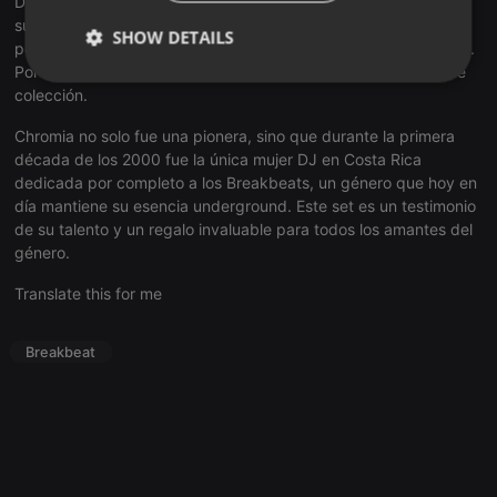
Durante la grabación, Chromia nos dejó una declaración que
subraya la exclusividad de este set: "Gyzmo, hago esto solo
SHOW DETAILS
porque somos compas, pero no espere que lo vuelva a repetir".
Por eso, les decimos: aprovechen y descarguen esta pieza de
Strictly
Targeting
Functionality
colección.
necessary
Chromia no solo fue una pionera, sino que durante la primera
década de los 2000 fue la única mujer DJ en Costa Rica
dedicada por completo a los Breakbeats, un género que hoy en
día mantiene su esencia underground. Este set es un testimonio
de su talento y un regalo invaluable para todos los amantes del
género.
Strictly necessary
Targeting
Functionality
Translate this for me
Strictly necessary cookies allow core website
functionality such as user login and account
management. The website cannot be used properly
Breakbeat
without strictly necessary cookies.
Provider /
Name
Expiration
Description
Domain
chatbox_minimized
.hearthis.at
Session
Chat
configuration
cookie