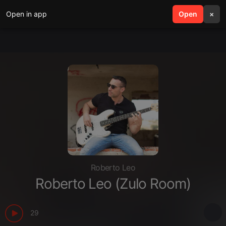
Open in app
search
Open
menu
×
Roberto Leo
Roberto Leo (Zulo Room)
29