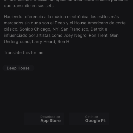
necessary
que transmite en sus sets.
Haciendo referencia a la música electrónica, los estilos más
marcados sin duda son el Deep y el House Americano de corte
clásico. Sonido Chicago, NY, San Francisco, Detroit e
influenciado por artistas como Joey Negro, Ron Trent, Glen
Underground, Larry Heard, Ron H
Strictly necessary
Targeting
Functionality
Translate this for me
Strictly necessary cookies allow core website
functionality such as user login and account
management. The website cannot be used properly
Deep House
without strictly necessary cookies.
Provider /
Name
Expiration
Description
Domain
chatbox_minimized
.hearthis.at
Session
Chat
configuration
cookie
PHPSESSID
1 year
User Login
PHP.net
Session
.hearthis.at
Cookie
Download on the
Get it on
App Store
Google Play
reseller
.hearthis.at
4 weeks 2
Saves the
days
user id who
suggested