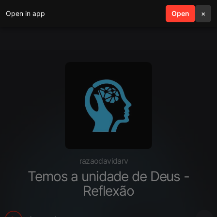
Open in app
search
Open
menu
×
razaodavidarv
Temos a unidade de Deus -
Reflexão