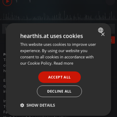
1
1
×
hearthis.at uses cookies
Post
This website uses cookies to improve user
ENGLISH
experience. By using our website you
GERMAN
Profile description of razaodavidarv:
consent to all cookies in accordance with
Todo conteúdo aqui veiculado tem como princípio a reflexão e
FRENCH
our Cookie Policy.
Read more
conscientização da consciência e da razão da existência
PORTUGUESE
humana.
ACCEPT ALL
SPANISH
Este conteúdo é de uso livre, podendo ser veiculado em
qualquer rádio ou webrádio, o seu download é gratuíto e
ITALIAN
DECLINE ALL
irrestrito.
Instagran:
instagran.com/razaodavidarv
SHOW DETAILS
Twitter:
twitter.com/razaodavidarv
Facebook:
facebook.com/razaodavidarv
Strictly
Targeting
Functionality