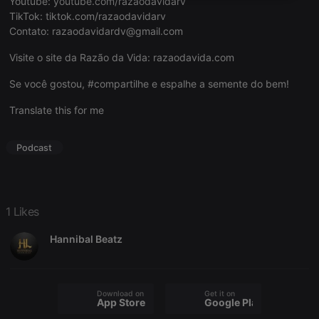
Youtube:
youtube.com/razaodavidarv
necessary
TikTok:
tiktok.com/razaodavidarv
Contato:
razaodavidardv@gmail.com
Visite o site da Razão da Vida:
razaodavida.com
Se você gostou, #compartilhe e espalhe a semente do bem!
Translate this for me
Strictly necessary
Targeting
Functionality
Strictly necessary cookies allow core website
functionality such as user login and account
Podcast
management. The website cannot be used properly
without strictly necessary cookies.
Provider /
Name
Expiration
Description
Domain
1 Likes
chatbox_minimized
.hearthis.at
Session
Chat
configuration
Hannibal Beatz
cookie
PHPSESSID
1 year
User Login
PHP.net
Session
.hearthis.at
Cookie
Download on the
Get it on
App Store
Google Play
reseller
.hearthis.at
4 weeks 2
Saves the
days
user id who