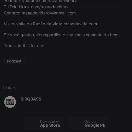
Youtube:
youtube.com/razaodavidarv
necessary
TikTok:
tiktok.com/razaodavidarv
Contato:
razaodavidardv@gmail.com
Visite o site da Razão da Vida:
razaodavida.com
Se você gostou, #compartilhe e espalhe a semente do bem!
Translate this for me
Strictly necessary
Targeting
Functionality
Strictly necessary cookies allow core website
functionality such as user login and account
Podcast
management. The website cannot be used properly
without strictly necessary cookies.
Provider /
Name
Expiration
Description
Domain
1 Likes
chatbox_minimized
.hearthis.at
Session
Chat
configuration
SIRQBASS
cookie
PHPSESSID
1 year
User Login
PHP.net
Session
.hearthis.at
Cookie
Download on the
Get it on
App Store
Google Play
reseller
.hearthis.at
4 weeks 2
Saves the
days
user id who