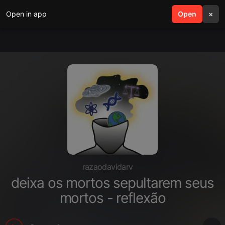
Open in app
search
Open
menu
×
razaodavidarv
deixa os mortos sepultarem seus
mortos - reflexão