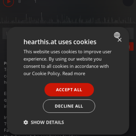
8
1
×
hearthis.at uses cookies
Post
This website uses cookies to improve user
ENGLISH
experience. By using our website you
GERMAN
Profile description of razaodavidarv:
consent to all cookies in accordance with
Todo conteúdo aqui veiculado tem como princípio a reflexão e
FRENCH
our Cookie Policy.
Read more
conscientização da consciência e da razão da existência
PORTUGUESE
humana.
ACCEPT ALL
SPANISH
Este conteúdo é de uso livre, podendo ser veiculado em
qualquer rádio ou webrádio, o seu download é gratuíto e
ITALIAN
DECLINE ALL
irrestrito.
Instagran:
instagran.com/razaodavidarv
SHOW DETAILS
Twitter:
twitter.com/razaodavidarv
Facebook:
facebook.com/razaodavidarv
Strictly
Targeting
Functionality