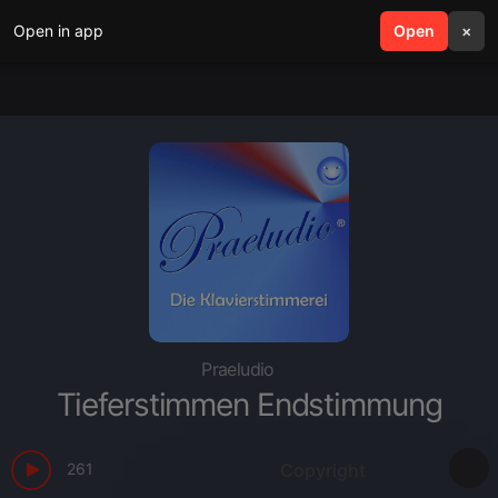
Open in app
search
Open
menu
×
Praeludio
Tieferstimmen Endstimmung
261
Copyright