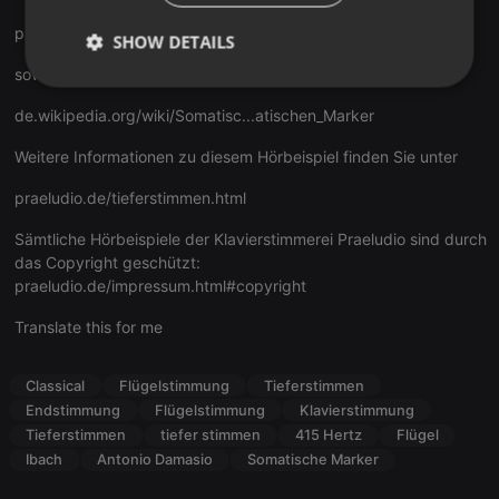
praeludio.de/fragen-klavier-st...immen.html#q424
SHOW DETAILS
sowie bei Wikipedia unter
Strictly
Targeting
Functionality
necessary
de.wikipedia.org/wiki/Somatisc...atischen_Marker
Weitere Informationen zu diesem Hörbeispiel finden Sie unter
praeludio.de/tieferstimmen.html
Sämtliche Hörbeispiele der Klavierstimmerei Praeludio sind durch
das Copyright geschützt:
Strictly necessary
Targeting
Functionality
praeludio.de/impressum.html#copyright
Strictly necessary cookies allow core website
functionality such as user login and account
Translate this for me
management. The website cannot be used properly
without strictly necessary cookies.
Classical
Flügelstimmung
Tieferstimmen
Provider /
Name
Expiration
Description
Domain
Endstimmung
Flügelstimmung
Klavierstimmung
Tieferstimmen
tiefer stimmen
415 Hertz
Flügel
chatbox_minimized
.hearthis.at
Session
Chat
configuration
Ibach
Antonio Damasio
Somatische Marker
cookie