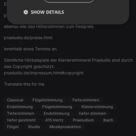
Einzugsbereichs
SHOW DETAILS
praeludio.de/preise.html#region
Strictly
Targeting
Functionality
ebenso wie das Höherstimmen zum Festpreis
necessary
praeludio.de/preise.html
innerhalb eines Termins an.
Sämtliche Hörbeispiele der Klavierstimmerei Praeludio sind durch
das Copyright geschützt:
praeludio.de/impressum.html#copyright
Strictly necessary
Targeting
Functionality
Translate this for me
Strictly necessary cookies allow core website
functionality such as user login and account
management. The website cannot be used properly
without strictly necessary cookies.
Classical
Flügelstimmung
Tieferstimmen
Endstimmung
Flügelstimmung
Klavierstimmung
Provider /
Name
Expiration
Description
Domain
Tieferstimmen
Endstimmung
tiefer stimmen
tiefer gestimmt
415 Hertz
Praeludium
Ibach
chatbox_minimized
.hearthis.at
Session
Chat
configuration
Flügel
Studio
Musikproduktion
cookie