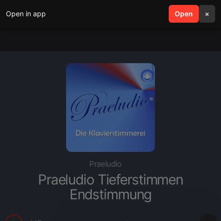
Open in app
search
Open
menu
×
Praeludio
Praeludio Tieferstimmen
Endstimmung