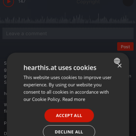
147
Copyright
Post
Sie hören das Praeludio auf dem älteren da Anfang 1900
×
hearthis.at uses cookies
gebauten Ibach-Flügel, der nun von 430 auf 415 Hertz tiefer
gestimmt worden ist. Die Audiodatei für den Hörvergleich finden
This website uses cookies to improve user
ENGLISH
Sie unter
experience. By using our website you
GERMAN
consent to all cookies in accordance with
hearthis.at/praeludio/praeludi...rstimmen-vorher
FRENCH
our Cookie Policy.
Read more
Weiter Informationen zu diesem Hörbeispiel zum Tieferstimmen
PORTUGUESE
finden Sie unter
ACCEPT ALL
SPANISH
praeludio.de/tieferstimmen.html
ITALIAN
DECLINE ALL
Das Tieferstimmen bietet Praeludio innerhalb seines