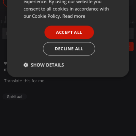
experience. By using our website you
190
GERMAN
consent to all cookies in accordance with
FRENCH
our Cookie Policy.
Read more
PORTUGUESE
ACCEPT ALL
SPANISH
ITALIAN
Post
DECLINE ALL
মসজিদ আল আক্বসা সম্পর্কিত আট অজানা তথ্য - মুসলিম মিডিয়া ডেস্ক:
SHOW DETAILS
muslimmedia.info/2020/01/22/8-...-masjid-al-aqsa
Strictly
Targeting
Functionality
Translate this for me
necessary
Spiritual
Strictly necessary
Targeting
Functionality