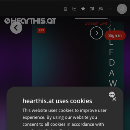
···
Stream Live
U
#27
Sign in
L
F
D
A
W
U
MINIMALRADIO.DE - Dein Radio für
2:00:00
×
elektronische Musik
hearthis.at uses cookies
L
Follow
This website uses cookies to improve user
ENGLISH
F
experience. By using our website you
on 09.05.2026
1.743
GERMAN
R
consent to all cookies in accordance with
FRENCH