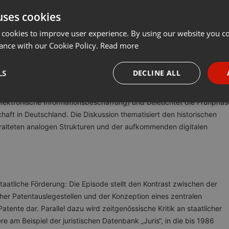
uses cookies
t
Share
Add
···
 cookies to improve user experience. By using our website you co
ance with our Cookie Policy.
Read more
sswort-Zeitreise – Analyse der Juni-Ausgabe 1986
LS
DECLINE ALL
Zeitreise“ analysiert die Juni-Ausgabe 1986 der Fachzeitschrift
 elektronische Informationsbeschaffung) und beleuchtet die Frühphas
necessary
Targeting
Funct
chaft in Deutschland. Die Diskussion thematisiert den historischen
lteten analogen Strukturen und der aufkommenden digitalen
Strictly necessary
Targeting
Functionality
atliche Förderung: Die Episode stellt den Kontrast zwischen der
okies allow core website functionality such as user login and account management. Th
er Patentauslegestellen und der Konzeption eines zentralen
 strictly necessary cookies.
tente dar. Parallel dazu wird zeitgenössische Kritik an staatlicher
Provider /
ere am Beispiel der juristischen Datenbank „Juris“, in die bis 1986
Expiration
Description
Domain