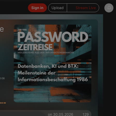
Sign in
Upload
Stream Live
e
0:06
on 30.05.2026
129