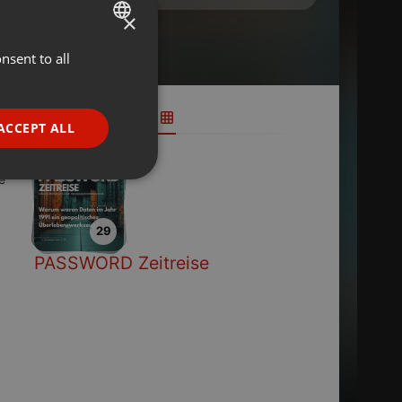
×
nsent to all
ENGLISH
GERMAN
FRENCH
ACCEPT ALL
PORTUGUESE
SPANISH
e
ionality
ITALIAN
29
PASSWORD Zeitreise
e website cannot be