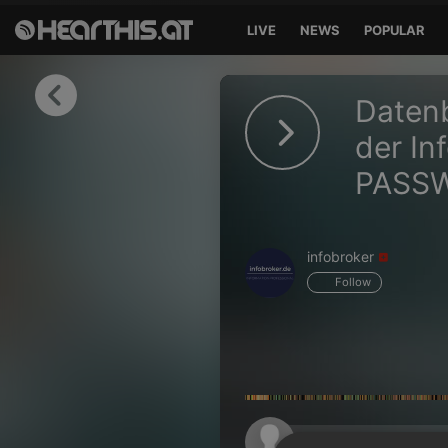
LIVE
NEWS
POPULAR
Sign in
Datenb
Sign in with Facebook
der In
PASSW
Sign in with Google
Sign in with Apple
infobroker
Your email address
Follow
Your password
Sign in
Lost Password?