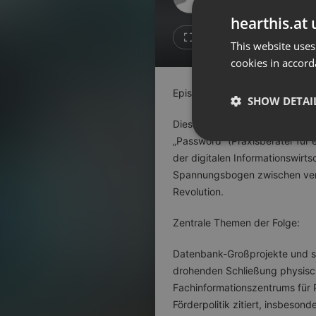
Don't have an account?
hearthis.at 
Create account now, it's free!
Like
Repos
This website uses
cookies in accord
By using our services you
accept our
Privacy Policy
and
Terms of Service
.
Cookie
Episoden-Zusammenfassung: Pa
Settings
SHOW DETAI
Report barrier
Diese Episode der „PASSWORD -
Toggle Accessibility
„Password“ (Praxisberater für
Strictly 
der digitalen Informationswirts
Accessibility Statement
Spannungsbogen zwischen vera
Cancel subscription
Revolution.
Copyright Compliance
Zentrale Themen der Folge:
Service by ACRCloud
Datenbank-Großprojekte und sta
Strictly necessary co
drohenden Schließung physisch
used properly without
Fachinformationszentrums für Pa
Förderpolitik zitiert, insbesond
Name