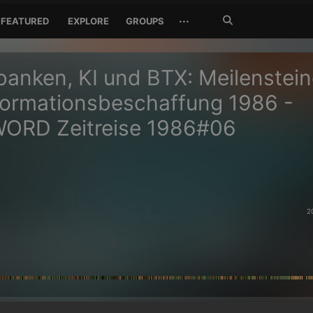
Search
···
FEATURED
EXPLORE
GROUPS
Jetzt
suchen
anken, KI und BTX: Meilenstein
formationsbeschaffung 1986 -
ORD Zeitreise 1986#06
2