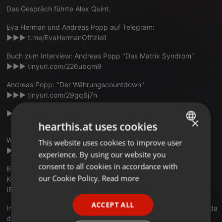
Das Gespräch führte Alex Quint.
Eva Herman und Andreas Popp auf Telegram:
►►►
t.me/EvaHermanOffiziell
Buch zum Interview: Andreas Popp "Das Matrix Syndrom"
►►►
tinyurl.com/226ubqm9
Andreas Popp: "Der Währungscountdown"
►►►
tinyurl.com/29gq6j7n
►►► zum Video:
youtu.be/FRzderkinYA
×
hearthis.at uses cookies
Wir senden für euch! Und ihr könnt uns helfen:
This website uses cookies to improve user
ENGLISH
►►►
eingeschenkt.tv/spenden
experience. By using our website you
GERMAN
consent to all cookies in accordance with
Bankverbindung:
FRENCH
our Cookie Policy.
Read more
Kontoinhaber: eingeschenkt.tv
IBAN: DE51 1101 0101 5029 6547 30
PORTUGUESE
ACCEPT ALL
Investigativer Journalismus. Unabhängig. Kritisch. Kostenfrei - da
SPANISH
durch euch crowdfinanziert!