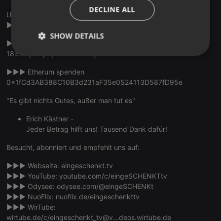
ITALIAN
DECLINE ALL
Unterstützt uns über PayPal:
►►►
paypal.me/eingeschenkttv
SHOW DETAILS
►►► Bitcoins spenden:
18i5fEqPHqVqY3DiL14GScyYnXdHfFs4nJ
Strictly
Targeting
Functionality
necessary
►►► Etherum spenden
0x1fCd3AB388C10B3d231aF35e0524113D587fD95e
"Es gibt nichts Gutes, außer man tut es"
Erich Kästner -
Jeder Betrag hilft uns! Tausend Dank dafür!
Strictly necessary
Targeting
Functionality
Besucht, abonniert und empfehlt uns auf:
Strictly necessary cookies allow core website
functionality such as user login and account
►►► Webseite:
eingeschenkt.tv
management. The website cannot be used properly
►►► YouTube:
youtube.com/c/eingeSCHENKTtv
without strictly necessary cookies.
►►► Odysee:
odysee.com/@eingeSCHENKt
Provider /
Name
Expiration
Description
►►► NuoFlix:
nuoflix.de/eingeschenkttv
Domain
►►► WirTube:
chatbox_minimized
.hearthis.at
Session
Chat
wirtube.de/c/eingeschenkt_tv@v...deos.wirtube.de
configuration