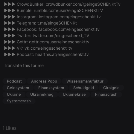
cookie
►►► CrowdBunker:
crowdbunker.com/@eingeSCHENKtTv
►►► Rumble:
rumble.com/user/eingeSCHENKtTV
PHPSESSID
1 year
User Login
PHP.net
►►► Instagram:
instagram.com/eingeschenkt.tv
Session
.hearthis.at
Cookie
►►► Telegram:
t.me/eingeSCHENKt
►►► Facebook:
facebook.com/eingeschenkt.tv
reseller
.hearthis.at
4 weeks 2
Saves the
days
user id who
►►► Twitter:
twitter.com/eingeschenkt_TV
suggested
►►► Gettr:
gettr.com/user/eingeschenkttv
hearthis.at to
you.
►►► VK:
vk.com/eingeschenkt_tv
►►► Podcast:
hearthis.at/eingeschenkt.tv
CookieScriptConsent
4 weeks 2
This cookie is
CookieScript
days
used by
.hearthis.at
Cookie-
Translate this for me
Script.com
service to
remember
visitor cookie
Podcast
Andreas Popp
Wissensmanufaktur
consent
Geldsystem
Finanzsystem
Schuldgeld
Giralgeld
preferences.
It is
Ukraine
Ukrainekrieg
Ukrainekrise
Finanzcrash
necessary for
Cookie-
Systemcrash
Script.com
cookie
banner to
work
properly.
1 Likes