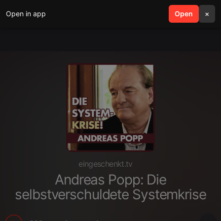
Open in app
search
Open
menu
×
eingeschenkt.tv
Andreas Popp: Die
selbstverschuldete Systemkrise