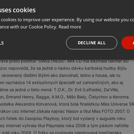
uses cookies
Share
Add
Follow to Download
···
 cookies to improve user experience. By using our website you co
ance with our Cookie Policy.
Read more
ždy veľa predsavzatí a samozrejme aj veľa nových cieľov, ktoré si
LS
DECLINE ALL
je ani v Most High Records, ktoré vám dnes prináša nové MIX CD s
val ho trenčiansky Dj MeSs (Ghetto Youths Sound), ktorý má
necessary
Targeting
Funct
práve preto podtitul “SWEETNESS”. MIX CD má bezmála takmer 80
názov napovedá, že sa jedná o riadnu dávku karibskej hudby štýlu
okorenený ďalšími štýlmi ako dancehall, latino a house, ale to
ňom nachádza 14 exkluzívnych špecialít od zahraničných, ako aj
ne sa jedná o tieto mená: T.O.K., Dr. Evil (Leftside), Da’Ville,
n, Emrand Henry, Ragga, A.M.O., Mišo Biely, Čistychov a Keronna.
Strictly necessary
Targeting
Functionality
odelka Alexandra Kotvanová, ktorá bola finalistkou Miss Universe S
ákov cez internet získala najviac hlasov a titul Miss FOTO 2007. O
okies allow core website functionality such as user login and account management. Th
stich fotiek do časopisu Playboy, ktorý bol vydaný v auguste roku
 strictly necessary cookies.
z internet vyhrala titul Playmate roka 2008 a tým pádom nafotila
Provider /
Expiration
Description
Domain
v máji roku 2009. O fotky sa postarala talentovaná trenčianska