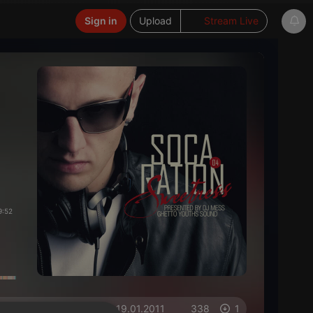
Sign in
Upload
Stream Live
9:52
on 19.01.2011
338
1