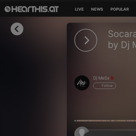
LIVE
NEWS
POPULAR
Sign in
Socara
Sign in with Facebook
by Dj
Sign in with Google
Sign in with Apple
Dj MeSs
Your email address
Follow
Your password
Sign in
Lost Password?