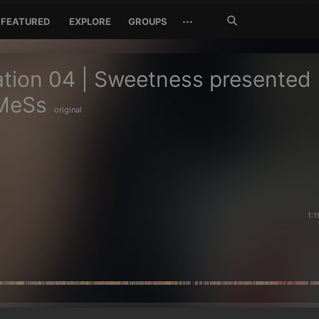
Search
···
FEATURED
EXPLORE
GROUPS
Jetzt
suchen
tion 04 | Sweetness presented
 MeSs
original
1:1