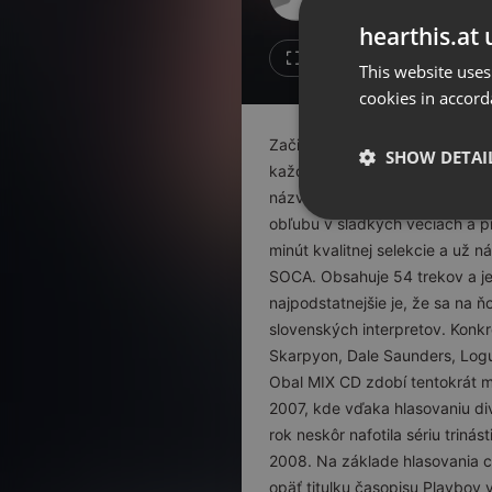
Don't have an account?
hearthis.at 
Create account now, it's free!
1
Repost
This website uses
cookies in accord
By using our services you
accept our
Privacy Policy
and
Terms of Service
.
Cookie
Začiatok nového roku prináša v
Settings
SHOW DETAI
každý z nás dáva. Inak to nie 
Report barrier
názvom SOCARATION 04. Namixo
Toggle Accessibility
Strictly 
obľubu v sladkých veciach a 
Accessibility Statement
minút kvalitnej selekcie a už 
SOCA. Obsahuje 54 trekov a je 
Cancel subscription
najpodstatnejšie je, že sa na 
slovenských interpretov. Konkrét
Copyright Compliance
Service by ACRCloud
Skarpyon, Dale Saunders, Logu
Obal MIX CD zdobí tentokrát m
2007, kde vďaka hlasovaniu div
Strictly necessary co
rok neskôr nafotila sériu triná
used properly without
2008. Na základe hlasovania ce
Name
opäť titulku časopisu Playboy 