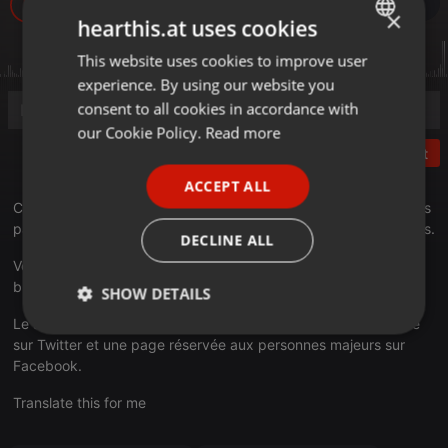
579
×
hearthis.at uses cookies
This website uses cookies to improve user
ENGLISH
experience. By using our website you
GERMAN
consent to all cookies in accordance with
FRENCH
our Cookie Policy.
Read more
Post
PORTUGUESE
ACCEPT ALL
SPANISH
Ces portraits sont une petite fenêtre sur notre sexualité. Ils nous
parlent de nos désirs, nos peurs, nos fantasmes, nos complexes.
ITALIAN
DECLINE ALL
Venez partager avec nous vos expériences, vos témoignages,
bref venez nous faire une confidence sur l'oreiller...
SHOW DETAILS
Le sujet nous a poussé à faire le choix d'avoir un compte privé
Strictly
Targeting
Functionality
sur Twitter et une page réservée aux personnes majeurs sur
necessary
Facebook.
Translate this for me