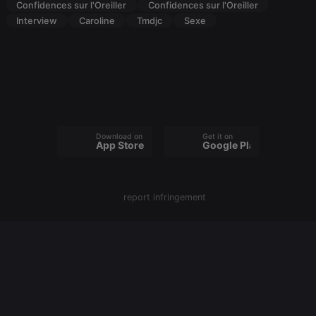
Confidences sur l'Oreiller
Confidences sur l'Oreiller
Interview
Caroline
Tmdjc
Sexe
Strictly necessary
Targeting
Functionality
Strictly necessary cookies allow core website
functionality such as user login and account
management. The website cannot be used properly
without strictly necessary cookies.
Provider /
Name
Expiration
Description
Domain
Download on the
Get it on
App Store
Google Play
chatbox_minimized
.hearthis.at
Session
Chat
configuration
cookie
PHPSESSID
1 year
User Login
PHP.net
Session
.hearthis.at
report infringement
Cookie
reseller
.hearthis.at
4 weeks 2
Saves the
days
user id who
suggested
hearthis.at to
you.
CookieScriptConsent
4 weeks 2
This cookie is
CookieScript
days
used by
.hearthis.at
Cookie-
Script.com