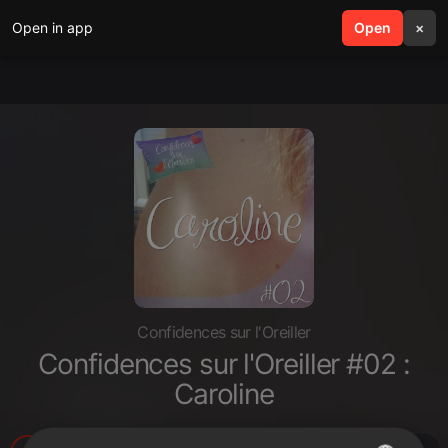
Open in app
search
Open
menu
×
Confidences sur l'Oreiller
Confidences sur l'Oreiller #02 :
Caroline