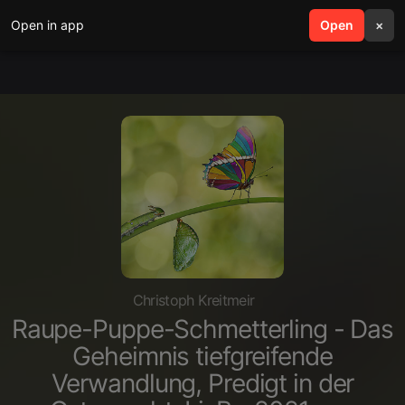
Open in app
search
Open
menu
×
Christoph Kreitmeir
Raupe-Puppe-Schmetterling - Das
Geheimnis tiefgreifende
Verwandlung, Predigt in der