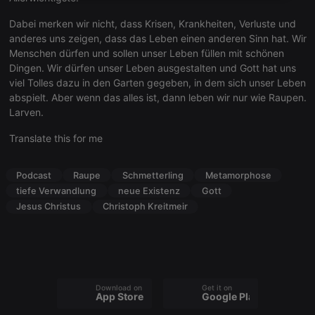
necessary
Dabei merken wir nicht, dass Krisen, Krankheiten, Verluste und
anderes uns zeigen, dass das Leben einen anderen Sinn hat. Wir
Menschen dürfen und sollen unser Leben füllen mit schönen
Dingen. Wir dürfen unser Leben ausgestalten und Gott hat uns
viel Tolles dazu in den Garten gegeben, in dem sich unser Leben
abspielt. Aber wenn das alles ist, dann leben wir nur wie Raupen.
Strictly necessary
Targeting
Functionality
Larven.
Strictly necessary cookies allow core website
Translate this for me
functionality such as user login and account
management. The website cannot be used properly
without strictly necessary cookies.
Podcast
Raupe
Schmetterling
Metamorphose
Provider /
tiefe Verwandlung
neue Existenz
Gott
Name
Expiration
Description
Domain
Jesus Christus
Christoph Kreitmeir
chatbox_minimized
.hearthis.at
Session
Chat
configuration
cookie
PHPSESSID
1 year
User Login
PHP.net
Session
.hearthis.at
Cookie
Download on the
Get it on
App Store
Google Play
reseller
.hearthis.at
4 weeks 2
Saves the
days
user id who