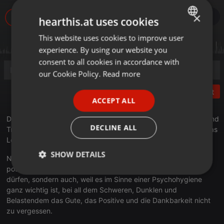
×
155
hearthis.at uses cookies
This website uses cookies to improve user
ENGLISH
experience. By using our website you
GERMAN
consent to all cookies in accordance with
FRENCH
our Cookie Policy.
Read more
PORTUGUESE
Post
ACCEPT ALL
SPANISH
Da ich ganz viel und fast jeden Tag mit Leiden, Sterben, Tod und
ITALIAN
DECLINE ALL
Trauer von Angehörigen zu tun habe, möchte ich heute über das
Leben reden.
SHOW DETAILS
Nicht nur, weil wir alle lernen dürfen, die uns geschenkte Zeit
positiv zu nutzen und dabei den „Trotzdemblick“ trainieren
Strictly
Targeting
Functionality
dürfen, sondern auch, weil es im Sinne einer Psychohygiene
necessary
ganz wichtig ist, bei all dem Schweren, Dunklen und
Belastendem das Gute, das Positive und die Dankbarkeit nicht
zu vergessen.