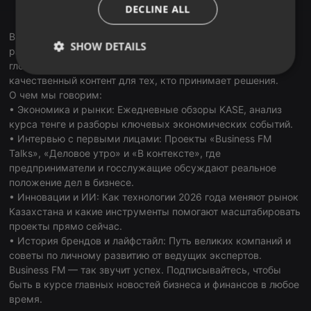
ITALIAN
DECLINE ALL
RadioGarden
Business FM Kazakhstan — первая и ведущая деловая
SHOW DETAILS
радиостанция страны. В наших подкастах мы объединяем
глобальные тренды и локальную экспертизу, создавая
Strictly
Targeting
Functionality
качественный контент для тех, кто принимает решения.
necessary
О чем мы говорим:
• Экономика и рынки: Ежедневные обзоры KASE, анализ
курса тенге и разборы ключевых экономических событий.
• Интервью с первыми лицами: Проекты «Business FM
Talks», «Деловое утро» и «В контексте», где
предприниматели и госслужащие обсуждают реальное
положение дел в бизнесе.
Strictly necessary
Targeting
Functionality
• Инновации и ИИ: Как технологии 2026 года меняют рынок
Strictly necessary cookies allow core website
Казахстана и какие инструменты помогают масштабировать
functionality such as user login and account
проекты прямо сейчас.
management. The website cannot be used properly
• История брендов и лайфстайл: Путь великих компаний и
without strictly necessary cookies.
советы по личному развитию от ведущих экспертов.
Provider /
Business FM — так звучит успех. Подписывайтесь, чтобы
Name
Expiration
Description
Domain
быть в курсе главных новостей бизнеса и финансов в любое
chatbox_minimized
.hearthis.at
Session
Chat
время.
configuration