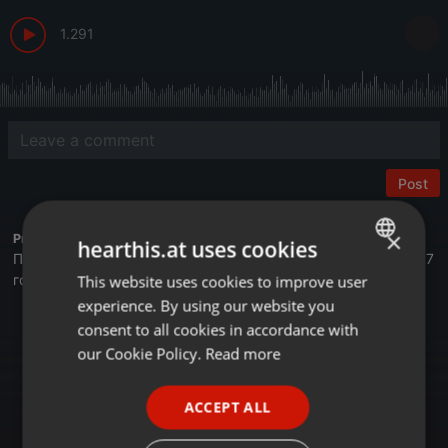
1.291
Post
×
Profile description of BUSINESS FM:
hearthis.at uses cookies
Первая деловая радиостанция в Казахстане. Вещаем с 2017
года.
This website uses cookies to improve user
ENGLISH
experience. By using our website you
GERMAN
Астана - 105,4 FM
consent to all cookies in accordance with
Алматы - 89,6 FM
FRENCH
our Cookie Policy.
Read more
Шымкент - 107,7 FM
Онлайн на сайте Businessfm.kz
PORTUGUESE
В Яндекс Станции
ACCEPT ALL
SPANISH
В Apple Music
Tune In