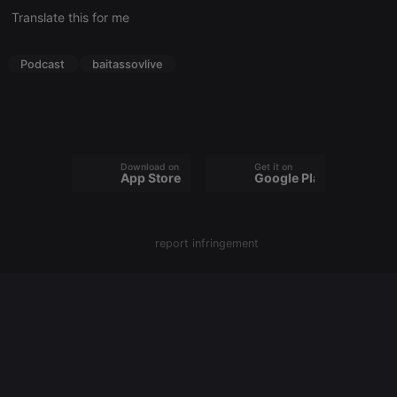
cookie
Translate this for me
PHPSESSID
1 year
User Login
PHP.net
Session
.hearthis.at
Cookie
Podcast
baitassovlive
reseller
.hearthis.at
4 weeks 2
Saves the
days
user id who
suggested
hearthis.at to
you.
CookieScriptConsent
4 weeks 2
This cookie is
CookieScript
Download on the
Get it on
days
used by
.hearthis.at
App Store
Google Play
Cookie-
Script.com
service to
remember
visitor cookie
report infringement
consent
preferences.
It is
necessary for
Cookie-
Script.com
cookie
banner to
work
properly.