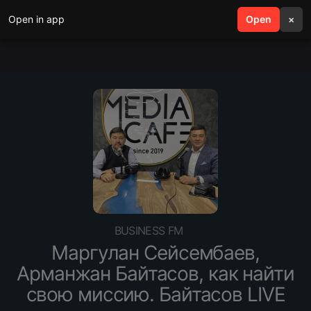
Open in app
search
Open
menu
×
BUSINESS FM
Маргулан Сейсембаев,
Арманжан Байтасов, как найти
свою миссию. Байтасов LIVE