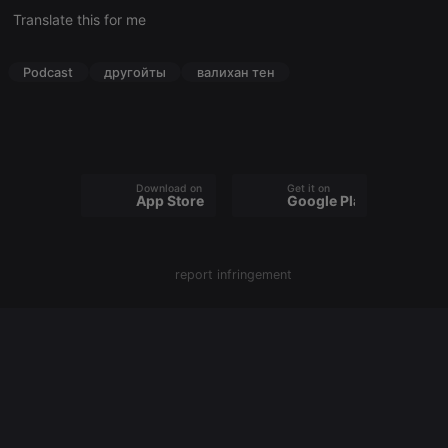
cookie
Translate this for me
PHPSESSID
1 year
User Login
PHP.net
Session
.hearthis.at
Cookie
Podcast
другойты
валихан тен
reseller
.hearthis.at
4 weeks 2
Saves the
days
user id who
suggested
hearthis.at to
you.
CookieScriptConsent
4 weeks 2
This cookie is
CookieScript
Download on the
Get it on
days
used by
.hearthis.at
App Store
Google Play
Cookie-
Script.com
service to
remember
visitor cookie
report infringement
consent
preferences.
It is
necessary for
Cookie-
Script.com
cookie
banner to
work
properly.