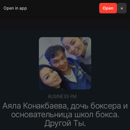
Open in app
search
Open
menu
×
BUSINESS FM
Аяла Конакбаева, дочь боксера и
основательница школ бокса.
Другой Ты.