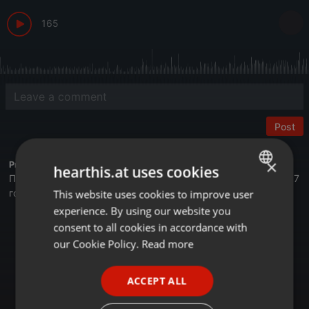
165
Post
×
Profile description of BUSINESS FM:
hearthis.at uses cookies
Первая деловая радиостанция в Казахстане. Вещаем с 2017
года.
This website uses cookies to improve user
ENGLISH
experience. By using our website you
GERMAN
Астана - 105,4 FM
consent to all cookies in accordance with
Алматы - 89,6 FM
FRENCH
our Cookie Policy.
Read more
Шымкент - 107,7 FM
Онлайн на сайте Businessfm.kz
PORTUGUESE
В Яндекс Станции
ACCEPT ALL
SPANISH
В Apple Music
Tune In