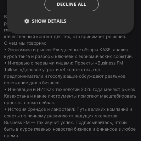
ITALIAN
DECLINE ALL
RadioGarden
Business FM Kazakhstan — первая и ведущая деловая
SHOW DETAILS
радиостанция страны. В наших подкастах мы объединяем
глобальные тренды и локальную экспертизу, создавая
Strictly
Targeting
Functionality
качественный контент для тех, кто принимает решения.
necessary
О чем мы говорим:
• Экономика и рынки: Ежедневные обзоры KASE, анализ
курса тенге и разборы ключевых экономических событий.
• Интервью с первыми лицами: Проекты «Business FM
Talks», «Деловое утро» и «В контексте», где
предприниматели и госслужащие обсуждают реальное
положение дел в бизнесе.
Strictly necessary
Targeting
Functionality
• Инновации и ИИ: Как технологии 2026 года меняют рынок
Strictly necessary cookies allow core website
Казахстана и какие инструменты помогают масштабировать
functionality such as user login and account
проекты прямо сейчас.
management. The website cannot be used properly
• История брендов и лайфстайл: Путь великих компаний и
without strictly necessary cookies.
советы по личному развитию от ведущих экспертов.
Provider /
Business FM — так звучит успех. Подписывайтесь, чтобы
Name
Expiration
Description
Domain
быть в курсе главных новостей бизнеса и финансов в любое
chatbox_minimized
.hearthis.at
Session
Chat
время.
configuration