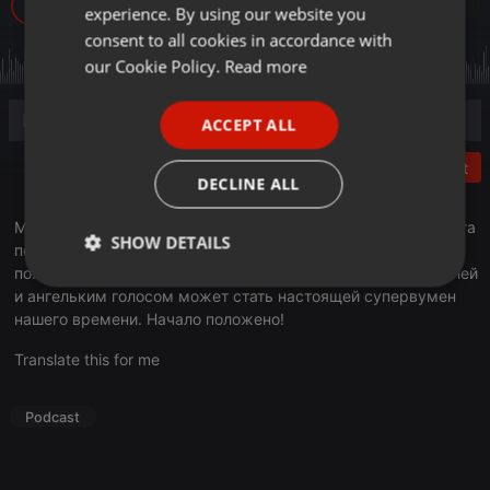
534
experience. By using our website you
GERMAN
consent to all cookies in accordance with
FRENCH
our Cookie Policy.
Read more
PORTUGUESE
ACCEPT ALL
SPANISH
Post
ITALIAN
DECLINE ALL
Мария Макатревич - мастер спорта по боксу, мастер спорта
SHOW DETAILS
по кикбоксингу, мастер спорта международного класса по
пожарно-спасательному спорту. Девушка со стальной волей
Strictly
Targeting
Functionality
и ангельким голосом может стать настоящей супервумен
necessary
нашего времени. Начало положено!
Translate this for me
Podcast
Strictly necessary
Targeting
Functionality