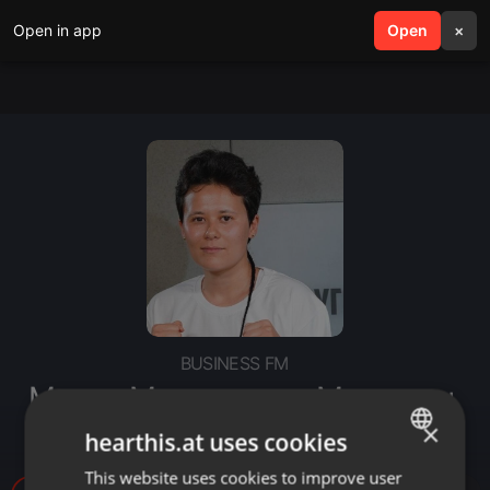
Open in app
search
Open
menu
×
BUSINESS FM
Мария Макатревич: Мужчины,
бейте лапы, а не женщин
×
hearthis.at uses cookies
This website uses cookies to improve user
ENGLISH