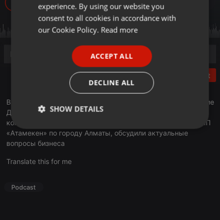
764
experience. By using our website you
GERMAN
consent to all cookies in accordance with
FRENCH
our Cookie Policy.
Read more
PORTUGUESE
ACCEPT ALL
SPANISH
Post
ITALIAN
DECLINE ALL
В эфире очередной выпуск рубрики «У нас – учет». Ведущие
SHOW DETAILS
Данияр Даутов и Максим Барышев, основатель группы
компаний Учет.kz, председатель регионального совета НПП
Strictly
Targeting
Functionality
«Атамекен» по городу Алматы, обсудили актуальные
necessary
вопросы бизнеса
Translate this for me
Podcast
Strictly necessary
Targeting
Functionality