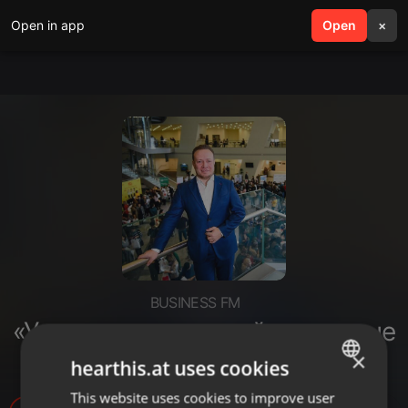
Open in app
search
Open
menu
×
BUSINESS FM
«У нас – учет»: застой или новые
90-е?
×
hearthis.at uses cookies
This website uses cookies to improve user
ENGLISH