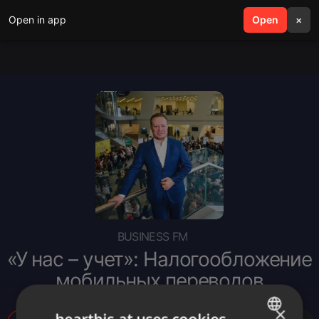
Open in app
search
Open
menu
×
BUSINESS FM
«У нас – учет»: Налогообложение
мобильных переводов
×