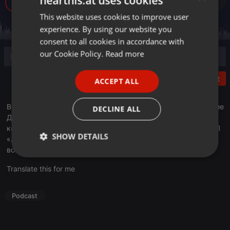
hearthis.at uses cookies
300
1
This website uses cookies to improve user
ENGLISH
experience. By using our website you
GERMAN
consent to all cookies in accordance with
FRENCH
our Cookie Policy.
Read more
PORTUGUESE
Post
ACCEPT ALL
SPANISH
ITALIAN
В эфире очередной выпуск рубрики «У нас – учет». Ведущие
DECLINE ALL
Данияр Даутов и Максим Барышев, основатель группы
компаний Учет.kz, председатель регионального совета НПП
SHOW DETAILS
«Атамекен» по городу Алматы, обсудили актуальные
вопросы бизнеса
Strictly
Targeting
Functionality
necessary
Translate this for me
Podcast