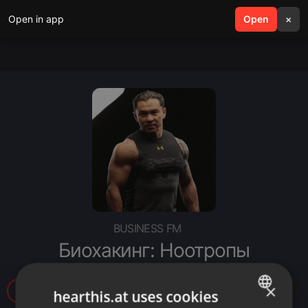
Open in app
search
Open
menu
×
BUSINESS FM
Биохакинг: Ноотропы
×
199
hearthis.at uses cookies