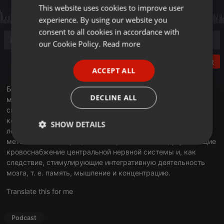
This website uses cookies to improve user
ENGLISH
experience. By using our website you
GERMAN
consent to all cookies in accordance with
FRENCH
our Cookie Policy.
Read more
PORTUGUESE
Post
ACCEPT ALL
SPANISH
Биохакинг - это один из методов, с помощью которого мы
ITALIAN
DECLINE ALL
можем не только защитить свой организм, но и расширить
свои физиологические возможности, в том числе и
когнитивные функции головного мозга. Ноотропы – это
SHOW DETAILS
лекарственные препараты, оказывающие влияние на
метаболические процессы в нервных клетках, улучшающие
Strictly
Targeting
Functionality
кровоснабжение центральной нервной системы и, как
necessary
следствие, стимулирующие интегративную деятельность
мозга, т. е. память, мышление и концентрацию.
Translate this for me
Podcast
Strictly necessary
Targeting
Functionality