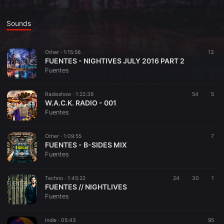
Sounds
Other ·
1:15:56
13
FUENTES - NIGHTIVES JULY 2016 PART 2
Fuentes
Radioshow ·
1:22:36
54
5
W.A.C.K. RADIO - 001
Fuentes
Other ·
1:09:55
7
FUENTES - B-SIDES MIX
Fuentes
Techno ·
1:45:22
24
30
1
FUENTES // NIGHTLIVES
Fuentes
Indie ·
05:43
95