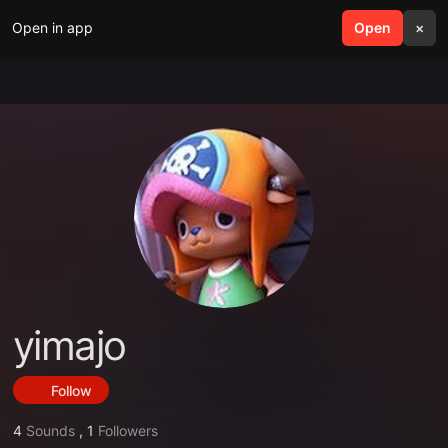
Open in app
search
Open
menu
×
yimajo
Follow
4
Sounds
,
1
Followers