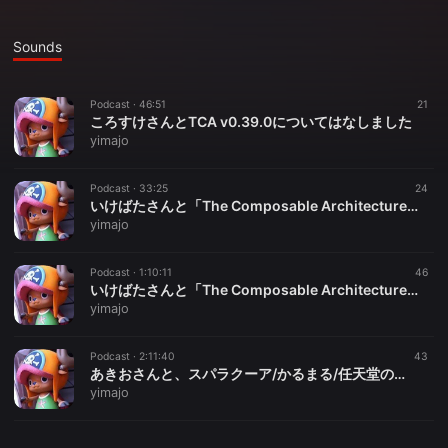
Sounds
Podcast ·
46:51
21
ころすけさんとTCA v0.39.0についてはなしました
yimajo
Podcast ·
33:25
24
いけばたさんと「The Composable Architectureで作ったアプリを申請したぜ！」などについて話しました[後半]
yimajo
Podcast ·
1:10:11
46
いけばたさんと「The Composable Architectureで作ったアプリを申請したぜ！」などについて話しました[前半]
yimajo
Podcast ·
2:11:40
43
あきおさんと、スパラクーア/かるまる/任天堂のゲーム/ComposableArchitecture/RxSwiftについて話しました
yimajo