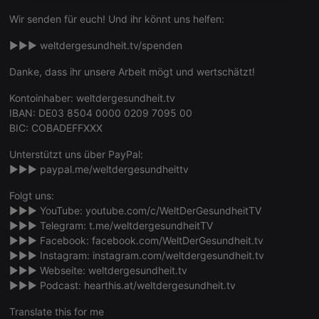
necessary
Wir senden für euch! Und ihr könnt uns helfen:
►►►
weltdergesundheit.tv/spenden
Danke, dass ihr unsere Arbeit mögt und wertschätzt!
Kontoinhaber: weltdergesundheit.tv
Strictly necessary
Targeting
Functionality
IBAN: DE03 8504 0000 0209 7095 00
BIC: COBADEFFXXX
Strictly necessary cookies allow core website
functionality such as user login and account
Unterstützt uns über PayPal:
management. The website cannot be used properly
without strictly necessary cookies.
►►►
paypal.me/weltdergesundheittv
Provider /
Folgt uns:
Name
Expiration
Description
Domain
►►► YouTube:
youtube.com/c/WeltDerGesundheitTV
chatbox_minimized
.hearthis.at
Session
Chat
►►► Telegram:
t.me/weltdergesundheitTV
configuration
►►► Facebook:
facebook.com/WeltDerGesundheit.tv
cookie
►►► Instagram:
instagram.com/weltdergesundheit.tv
PHPSESSID
1 year
User Login
PHP.net
►►► Webseite:
weltdergesundheit.tv
Session
.hearthis.at
Cookie
►►► Podcast:
hearthis.at/weltdergesundheit.tv
reseller
.hearthis.at
4 weeks 2
Saves the
Translate this for me
days
user id who