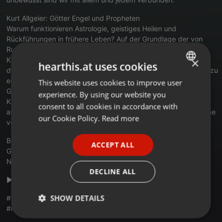
Kurt Allgeier: Götter Engel und Propheten
Warum funktionieren Astrologie, geistiges Heilen und
Rückführungen in frühere Leben? Auf der Grundlage der von
Rupert Sheldrake nachgewiesenen morphischen Felder zeigt
×
Kurt Allgeier das Bild einer neuen Wirklichkeit: Alles, was wir
hearthis.at uses cookies
denken, bleibt als geistiges Feld erhalten. Diese Felder können zu
eigenen Persönlichkeiten werden - zu Göttern, Engeln,
This website uses cookies to improve user
ENGLISH
Geistwesen, aber auch zu politischen, sozialen oder religiösen
experience. By using our website you
GERMAN
Kraftzentren. Jedoch sind wir diesen Feldern nicht machtlos
consent to all cookies in accordance with
ausgeliefert, sondern können lernen, mit ihnen umzugehen, ohne
FRENCH
our Cookie Policy.
Read more
von ihnen beherrscht zu werden.
PORTUGUESE
Buch bestellen:
ACCEPT ALL
SPANISH
Götter Engel und Propheten:
tinyurl.com/y25q3ook
Nostradamus:
tinyurl.com/y222sskm
ITALIAN
DECLINE ALL
►►► zum Video:
youtu.be/rWSLJbCmMwM
SHOW DETAILS
#morphogenetischesfeld #persönlichkeitsentwicklung
#resonanzgesetz
Strictly
Targeting
Functionality