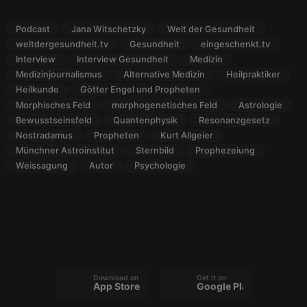
suggested
hearthis.at to
you.
Podcast
Jana Witschetzky
Welt der Gesundheit
CookieScriptConsent
4 weeks 2
This cookie is
CookieScript
weltdergesundheit.tv
Gesundheit
eingeschenkt.tv
days
used by
.hearthis.at
Interview
Interview Gesundheit
Medizin
Cookie-
Script.com
Medizinjournalismus
Alternative Medizin
Heilpraktiker
service to
Heilkunde
Götter Engel und Propheten
remember
visitor cookie
Morphisches Feld
morphogenetisches Feld
Astrologie
consent
preferences.
Bewusstseinsfeld
Quantenphysik
Resonanzgesetz
It is
Nostradamus
Propheten
Kurt Allgeier
necessary for
Cookie-
Münchner Astroinstitut
Sternbild
Prophezeiung
Script.com
Weissagung
Autor
Psychologie
cookie
banner to
work
properly.
Provider /
Name
Expiration
Description
Domain
Download on the
Get it on
Provider /
App Store
Google Play
Name
Expiration
Description
searchtext
.hearthis.at
Session
Text of
Domain
your last