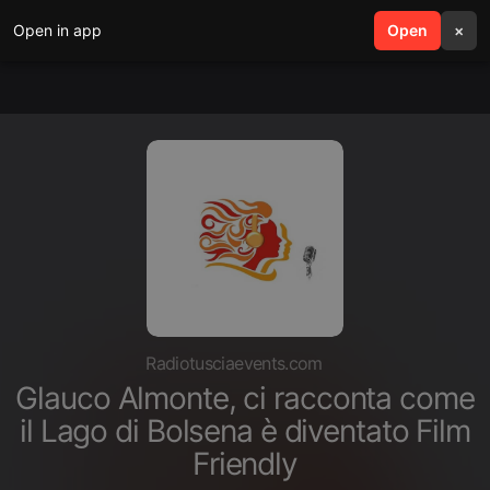
Open in app
search
Open
menu
×
Radiotusciaevents.com
Glauco Almonte, ci racconta come
il Lago di Bolsena è diventato Film
Friendly