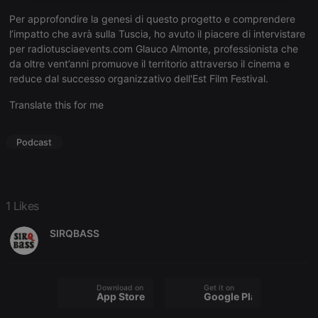
necessary
Per approfondire la genesi di questo progetto e comprendere
l’impatto che avrà sulla Tuscia, ho avuto il piacere di intervistare
per radiotusciaevents.com Glauco Almonte, professionista che
da oltre vent’anni promuove il territorio attraverso il cinema e
reduce dal successo organizzativo dell'Est Film Festival.
Translate this for me
Strictly necessary
Targeting
Functionality
Strictly necessary cookies allow core website
Podcast
functionality such as user login and account
management. The website cannot be used properly
without strictly necessary cookies.
Provider /
Name
Expiration
Description
Domain
1 Likes
chatbox_minimized
.hearthis.at
Session
Chat
configuration
SIRQBASS
cookie
PHPSESSID
1 year
User Login
PHP.net
Session
.hearthis.at
Cookie
Download on the
Get it on
App Store
Google Play
reseller
.hearthis.at
4 weeks 2
Saves the
days
user id who