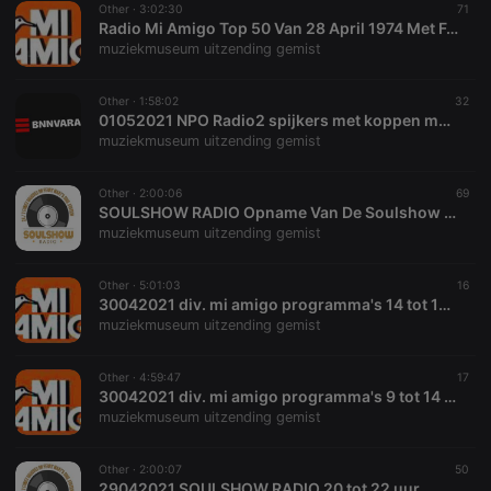
Other ·
3:02:30
71
Radio Mi Amigo Top 50 Van 28 April 1974 Met Ferry Eden
muziekmuseum uitzending gemist
Other ·
1:58:02
32
01052021 NPO Radio2 spijkers met koppen met oa. de 75e verjaardag van paul haanen 12 tot 14 uur
muziekmuseum uitzending gemist
Strictly necessary
Targeting
Functionality
Strictly necessary cookies allow core website
Other ·
2:00:06
69
functionality such as user login and account
SOULSHOW RADIO Opname Van De Soulshow Uitgezonden Op - 86-05-08
management. The website cannot be used properly
muziekmuseum uitzending gemist
without strictly necessary cookies.
Provider /
Name
Expiration
Description
Other ·
5:01:03
16
Domain
30042021 div. mi amigo programma's 14 tot 19 uur
chatbox_minimized
.hearthis.at
Session
Chat
muziekmuseum uitzending gemist
configuration
cookie
Other ·
4:59:47
17
PHPSESSID
1 year
User Login
PHP.net
30042021 div. mi amigo programma's 9 tot 14 uur
Session
.hearthis.at
Cookie
muziekmuseum uitzending gemist
reseller
.hearthis.at
4 weeks 2
Saves the
days
user id who
Other ·
2:00:07
50
suggested
29042021 SOULSHOW RADIO 20 tot 22 uur