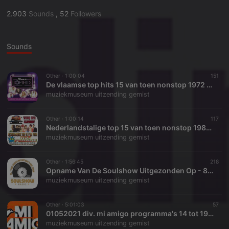
2.903
Sounds
,
52
Followers
Sounds
Other ·
1:00:04
151
De vlaamse top hits 15 van toen nonstop 1972 week 18
muziekmuseum uitzending gemist
Other ·
1:00:14
117
Nederlandstalige top 15 van toen nonstop 1986 week 18
muziekmuseum uitzending gemist
Other ·
1:56:45
218
Opname Van De Soulshow Uitgezonden Op - 82-08-05
muziekmuseum uitzending gemist
Other ·
5:01:03
57
01052021 div. mi amigo programma's 14 tot 19 uur
muziekmuseum uitzending gemist