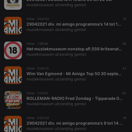
hearthis.at to
you.
muziekmuseum uitzending gemist
CookieScriptConsent
4 weeks 2
This cookie is
CookieScript
days
used by
.hearthis.at
Other ·
5:02:03
15
Cookie-
29042021 div. mi amigo programma's 14 tot 19 uur
Script.com
service to
muziekmuseum uitzending gemist
remember
visitor cookie
consent
Other ·
1:59:26
26
preferences.
Het muziekmuseum nonstop afl.556 britsenathitp 1964197419841994 week 18
It is
necessary for
muziekmuseum uitzending gemist
Cookie-
Script.com
cookie
Other ·
3:00:10
41
banner to
Wim Van Egmond - Mi Amigo Top 50 30 september 1978
work
properly.
muziekmuseum uitzending gemist
Other ·
2:05:01
30
ROLLEMAN-RADIO Fred Zondag - Tipparade 06 -Mei -1972
muziekmuseum uitzending gemist
Provider /
Name
Expiration
Description
Domain
Provider /
Name
Expiration
Description
Other ·
5:00:02
19
searchtext
.hearthis.at
Session
Text of
Domain
29042021 div. mi amigo programma's 9 tot 14 uur
your last
search on
muziekmuseum uitzending gemist
_pk_id.1.260f
.hearthis.at
1 year
This cookie
hearthis.at