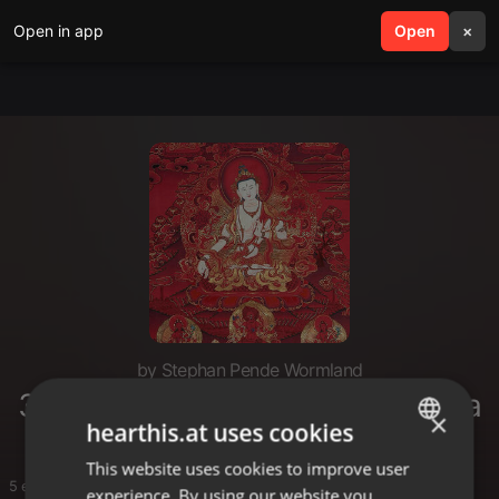
Open in app
search
Open
menu
×
by Stephan Pende Wormland
37 Übungen für einen Bodhisattva
×
hearthis.at uses cookies
This website uses cookies to improve user
ENGLISH
5 entries
experience. By using our website you