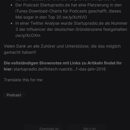
management. The website cannot be used properly
Der Podcast Startupradio.de hat eine Platzierung in den
without strictly necessary cookies.
iTunes Download-Charts für Podcasts geschafft, dieses
Mal sogar in den Top 20
ow.ly/XcNVO
Provider /
Name
Expiration
Description
Domain
In einer Twitter Analyse wurde Startupradio.de als Nummer
3 der Influencer der deutschen Gründerszene festgehalten
chatbox_minimized
.hearthis.at
Session
Chat
configuration
ow.ly/XcOXm
cookie
Vielen Dank an alle Zuhörer und Unterstützer, die das möglich
PHPSESSID
1 year
User Login
PHP.net
Session
.hearthis.at
gemacht haben!!
Cookie
Die vollständigen Shownotes mit Links zu Artikeln findet ihr
reseller
.hearthis.at
4 weeks 2
Saves the
days
user id who
hier:
startupradio.de/fintech-rueckb...f-das-jahr-2016
suggested
hearthis.at to
Translate this for me
you.
CookieScriptConsent
4 weeks 2
This cookie is
CookieScript
days
used by
.hearthis.at
Podcast
Cookie-
Script.com
service to
remember
visitor cookie
consent
preferences.
It is
Download on the
Get it on
necessary for