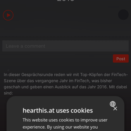
Post
In dieser Gesprächsrunde reden wir mit Top-Köpfen der FinTech-
Szene über das vergangene Jahr im FinTech, was bisher
geschah und geben einen Ausblick auf das Jahr 2016. Mit dabei
sind:
André M. Bajorat (Gründer und CEO von
Figo
, Moderator
×
hearthis.at uses cookies
beim Podcast
paymentandbanking.com
und
Mitorganisator von
Bankathon
-Events)
@ambajorat
This website uses cookies to improve user
ENGLISH
Andrei Martchouk (ehemals CTO bei
ClickandBuy
und
experience. By using our website you
Gründer der Cryptocurrency-Plattform
Yacuna
)
GERMAN