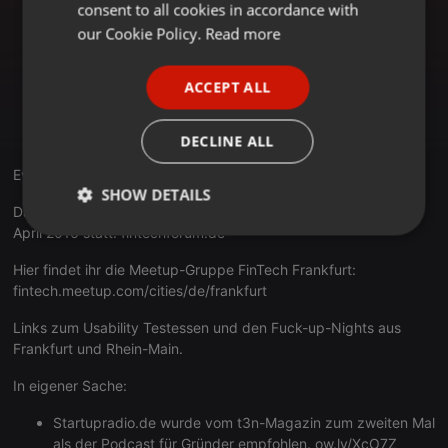
consent to all cookies in accordance with
@martchouk
FRENCH
our Cookie Policy.
Read more
Frank Schwab (ehemals CEO von
Fidor TecS
, Chairman
FinTech Startup
Hufsy.com
und Mitgründer vom
FinTech
PORTUGUESE
Forum
)
@FrankJSchwab
ACCEPT ALL
Yassin Hankir (ehemals Mitgründer von
vaamo
SPANISH
, aktuell
Gründer von
savedroid
, Co-Host
FinTech Meetup
ITALIAN
Frankfurt
)
@YassinHankir
DECLINE ALL
Event-Empfehlungen:
SHOW DETAILS
Das nächste FinTech Forum in Frankfurt am Main findet am 21.
April 2016 statt:
fintechforum.de
Strictly
Targeting
Functionality
necessary
Hier findet ihr die Meetup-Gruppe FinTech Frankfurt:
fintech.meetup.com/cities/de/frankfurt
Links zum
Usability Testessen
und den
Fuck-up-Nights
aus
Frankfurt und Rhein-Main.
In eigener Sache:
Strictly necessary
Targeting
Functionality
Startupradio.de wurde vom t3n-Magazin zum zweiten Mal
Strictly necessary cookies allow core website
als der Podcast für Gründer empfohlen.
ow.ly/XcO7Z
functionality such as user login and account