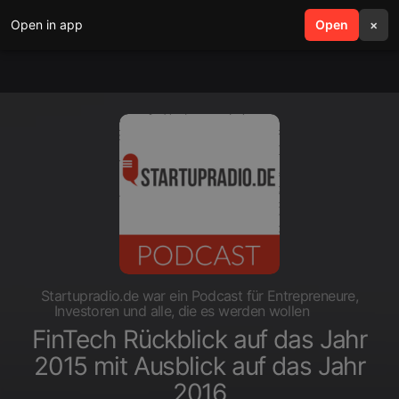
Open in app
search
Open
menu
×
Startupradio.de war ein Podcast für Entrepreneure,
Investoren und alle, die es werden wollen
FinTech Rückblick auf das Jahr
2015 mit Ausblick auf das Jahr
2016