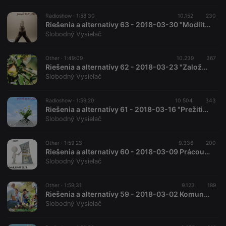
analytics
platform. It is
used to help
Radioshow ·
1:58:30
10.152
230
website
Riešenia a alternatívy 63 - 2018-03-30 "Modlitba, meditácia a šamanská cesta"
owners track
Slobodný Vysielač
visitor
behaviour
and measure
site
Other ·
1:49:09
10.239
367
performance.
Riešenia a alternatívy 62 - 2018-03-23 "Založenie prírodnej záhrady - praktické rady"
It is a pattern
Slobodný Vysielač
type cookie,
where the
prefix
_pk_ses is
Radioshow ·
1:59:20
10.504
343
followed by
Riešenia a alternatívy 61 - 2018-03-16 "Prežitie po kolapse"
a short series
Slobodný Vysielač
of numbers
and letters,
which is
believed to
Other ·
1:59:23
9.336
200
be a
Riešenia a alternatívy 60 - 2018-03-09 Prácou podmienený príjem
reference
Slobodný Vysielač
code for the
domain
setting the
cookie.
Other ·
1:59:31
9.123
189
Riešenia a alternatívy 59 - 2018-03-02 Komunity ako základ spoločnosti
Slobodný Vysielač