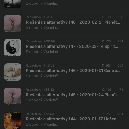
Slobodný Vysielač
Radioshow ·
1:54:46
11.323
188
Riešenia a alternatívy 148 - 2020-02-21 Planéta spieva – Hudba Balkánu
Slobodný Vysielač
Radioshow ·
2:00:00
11.526
294
Riešenia a alternatívy 147 - 2020-02-14 Spiritualita a sexualita…
Slobodný Vysielač
Radioshow ·
1:43:53
11.965
260
Riešenia a alternatívy 146 - 2020-01-31 Cena a dôsledok
Slobodný Vysielač
Radioshow ·
1:56:42
12.426
173
Riešenia a alternatívy 145 - 2020-01-24 Planéta spieva – Hudba Strednej Ázie
Slobodný Vysielač
Radioshow ·
1:58:03
13.170
494
Riešenia a alternatívy 144 - 2020-01-17 Liečenie koloidnými kovmi
Slobodný Vysielač