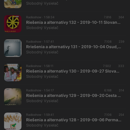
Slobodný Vysielač
Radioshow ·
1:58:34
7.816
364
Riešenia a alternatívy 132 - 2019-10-11 Slovanské spoločenské zriadenie…
Slobodný Vysielač
Radioshow ·
1:57:41
7.108
239
Rriešenia a alternatívy 131 - 2019-10-04 Osud, okolnosti a slobodná vôľa…
Slobodný Vysielač
Radioshow ·
1:58:11
7.502
333
Riešenia a alternatívy 130 - 2019-09-27 Slovanský spôsob života
Slobodný Vysielač
Radioshow ·
1:54:17
6.168
314
Riešenia a alternatívy 129 - 2019-09-20 Cesta a cieľ…
Slobodný Vysielač
Radioshow ·
1:59:41
7.106
254
Riešenia a alternatívy 128 - 2019-09-06 Permanentný prípravný výbor referend
Slobodný Vysielač