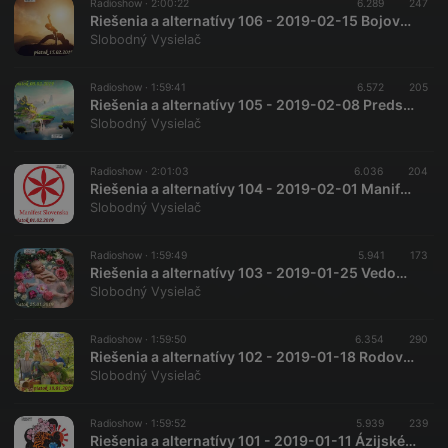
Radioshow ·
2:00:22
6.289
247
Riešenia a alternatívy 106 - 2019-02-15 Bojové umenia…
Slobodný Vysielač
Radioshow ·
1:59:41
6.572
205
Riešenia a alternatívy 105 - 2019-02-08 Predstavivosť verzus virtuálna realita…
Slobodný Vysielač
Radioshow ·
2:01:03
6.036
204
Riešenia a alternatívy 104 - 2019-02-01 Manifest Slovenska – kultúra…
Slobodný Vysielač
Radioshow ·
1:59:49
5.941
173
Riešenia a alternatívy 103 - 2019-01-25 Vedomé pôrody…
Slobodný Vysielač
Radioshow ·
1:59:50
6.354
290
Riešenia a alternatívy 102 - 2019-01-18 Rodové statky…
Slobodný Vysielač
Radioshow ·
1:59:52
5.939
239
Riešenia a alternatívy 101 - 2019-01-11 Ázijské tigre…