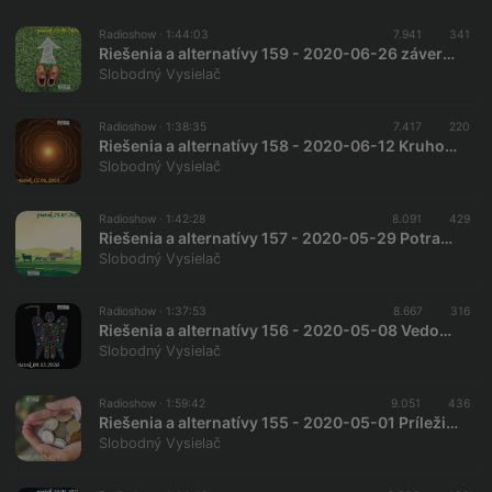
Radioshow ·
1:44:03
7.941
341
Riešenia a alternatívy 159 - 2020-06-26 záverečná relácia…
Slobodný Vysielač
Radioshow ·
1:38:35
7.417
220
Riešenia a alternatívy 158 - 2020-06-12 Kruhová a hierarchická duchovnosť
Slobodný Vysielač
Radioshow ·
1:42:28
8.091
429
Riešenia a alternatívy 157 - 2020-05-29 Potravinová sebestačnosť
Slobodný Vysielač
Radioshow ·
1:37:53
8.667
316
Riešenia a alternatívy 156 - 2020-05-08 Vedomie smrti
Slobodný Vysielač
Radioshow ·
1:59:42
9.051
436
Riešenia a alternatívy 155 - 2020-05-01 Príležitosť na zmenu kapitalizmu
Slobodný Vysielač