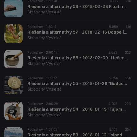
Radioshow ·
1:59:58
9.275
216
Riešenia a alternatívy 58 - 2018-02-23 Floating a iné deprivačné techniky...
Slobodný Vysielač
Radioshow ·
1:59:11
9.090
188
Riešenia a alternatívy 57 - 2018-02-16 Dospelí a deti...
Slobodný Vysielač
Radioshow ·
2:00:17
9.023
223
Riešenia a alternatívy 56 - 2018-02-09 "Liečenie tibetskými miskami"
Slobodný Vysielač
Radioshow ·
1:59:27
9.258
256
Riešenia a alternatívy 55 - 2018-01-26 "Budúcnosť kryptomien"
Slobodný Vysielač
Radioshow ·
2:00:29
9.206
233
Riešenia a alternatívy 54 - 2018-01-19 "Tajomstvo úspechu pirátskych strán"
Slobodný Vysielač
Radioshow ·
1:59:09
9.107
254
Riešenia a alternatívy 53 - 2018-01-12 "Islandská revolúcia"