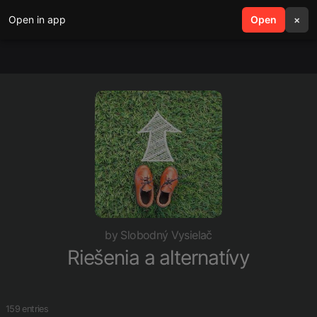
Open in app
search
Open
menu
×
by Slobodný Vysielač
Riešenia a alternatívy
159 entries