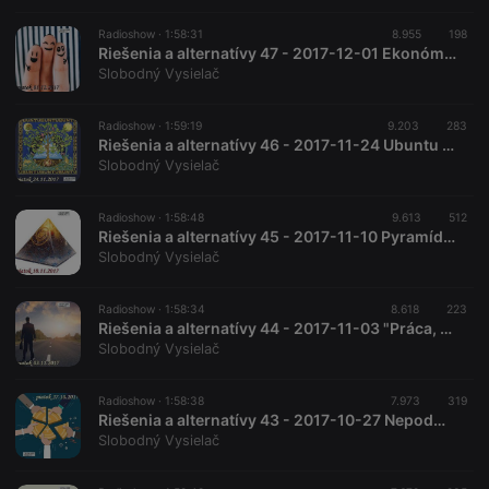
Radioshow ·
1:58:31
8.955
198
Riešenia a alternatívy 47 - 2017-12-01 Ekonómia šťastia
Slobodný Vysielač
Radioshow ·
1:59:19
9.203
283
Riešenia a alternatívy 46 - 2017-11-24 Ubuntu – plán pre prosperitu ľudstva
Slobodný Vysielač
Radioshow ·
1:58:48
9.613
512
Riešenia a alternatívy 45 - 2017-11-10 Pyramídy a práca s energiou
Slobodný Vysielač
Radioshow ·
1:58:34
8.618
223
Riešenia a alternatívy 44 - 2017-11-03 "Práca, peniaze, poslanie"
Slobodný Vysielač
Radioshow ·
1:58:38
7.973
319
Riešenia a alternatívy 43 - 2017-10-27 Nepodmienený základný príjem – 2. časť
Slobodný Vysielač