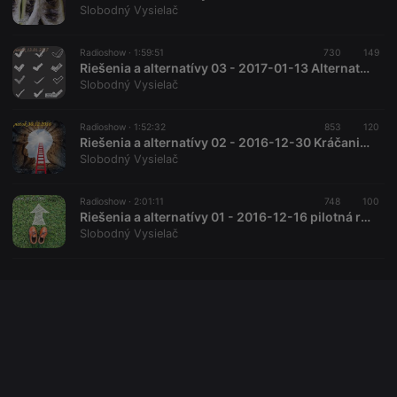
Slobodný Vysielač
Radioshow ·
1:59:51
730
149
Riešenia a alternatívy 03 - 2017-01-13 Alternatívne politické systémy
Slobodný Vysielač
Radioshow ·
1:52:32
853
120
Riešenia a alternatívy 02 - 2016-12-30 Kráčanie po duchovnej ceste
Slobodný Vysielač
Radioshow ·
2:01:11
748
100
Riešenia a alternatívy 01 - 2016-12-16 pilotná relácia
Slobodný Vysielač