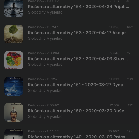
Radioshow ·
1:44:42
9.306
400
Riešenia a alternatívy 154 - 2020-04-24 Prijatie zmeny
Slobodný Vysielač
Radioshow ·
1:57:47
11.098
642
Riešenia a alternatívy 153 - 2020-04-17 Ako prežiť krízu
Slobodný Vysielač
Radioshow ·
2:00:04
9.648
273
Riešenia a alternatívy 152 - 2020-04-03 Stravovanie v domácej karanténe
Slobodný Vysielač
Radioshow ·
1:59:57
11.013
239
Riešenia a alternatívy 151 - 2020-03-27 Dynamické manažovanie stresu
Slobodný Vysielač
Radioshow ·
2:00:02
12.567
312
Riešenia a alternatívy 150 - 2020-03-20 Duševná rovnováha v čase krízy…
Slobodný Vysielač
Radioshow ·
1:44:02
10.057
234
Riešenia a alternatívy 149 - 2020-03-06 Práca s vlastnou temnotou