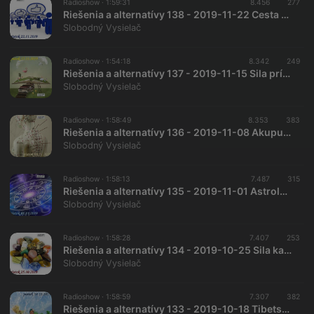
Radioshow ·
1:59:31
8.456
277
Riešenia a alternatívy 138 - 2019-11-22 Cesta ku konsenzu
Slobodný Vysielač
Radioshow ·
1:54:18
8.342
249
Riešenia a alternatívy 137 - 2019-11-15 Sila príbehu
Slobodný Vysielač
Radioshow ·
1:58:49
8.353
383
Riešenia a alternatívy 136 - 2019-11-08 Akupunktúra
Slobodný Vysielač
Radioshow ·
1:58:13
7.487
315
Riešenia a alternatívy 135 - 2019-11-01 Astrológia
Slobodný Vysielač
Radioshow ·
1:58:28
7.407
253
Riešenia a alternatívy 134 - 2019-10-25 Sila kameňov…
Slobodný Vysielač
Radioshow ·
1:58:59
7.307
382
Riešenia a alternatívy 133 - 2019-10-18 Tibetská životná filozofia