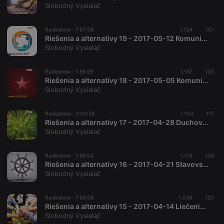
Slobodný Vysielač
Radioshow ·
1:57:38
1.134
101
Riešenia a alternatívy 19 - 2017-05-12 Komunitárne štátne zriadenie
Slobodný Vysielač
Radioshow ·
1:59:29
1.167
120
Riešenia a alternatívy 18 - 2017-05-05 Komunizmus ako alternatíva?
Slobodný Vysielač
Radioshow ·
2:00:58
1.104
117
Riešenia a alternatívy 17 - 2017-04-28 Duchovný vzťah k prírode
Slobodný Vysielač
Radioshow ·
1:58:54
1.113
106
Riešenia a alternatívy 16 - 2017-04-21 Stavovský štát a Roman Michelko
Slobodný Vysielač
Radioshow ·
1:59:38
1.038
120
Riešenia a alternatívy 15 - 2017-04-14 Liečenie vzťahov
Slobodný Vysielač