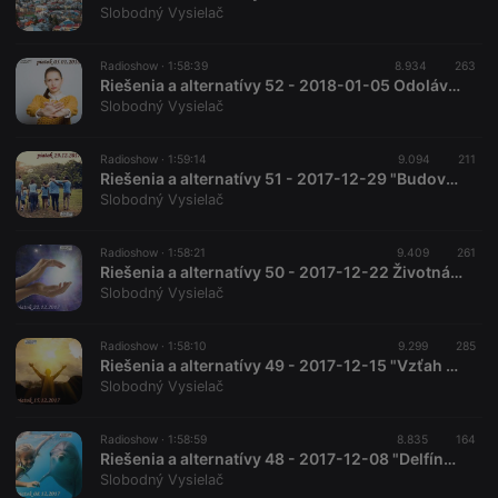
Slobodný Vysielač
Radioshow ·
1:58:39
8.934
263
Riešenia a alternatívy 52 - 2018-01-05 Odolávanie zlému...
Slobodný Vysielač
Radioshow ·
1:59:14
9.094
211
Riešenia a alternatívy 51 - 2017-12-29 "Budovanie komunít"
Slobodný Vysielač
Radioshow ·
1:58:21
9.409
261
Riešenia a alternatívy 50 - 2017-12-22 Životná energia
Slobodný Vysielač
Radioshow ·
1:58:10
9.299
285
Riešenia a alternatívy 49 - 2017-12-15 "Vzťah k Bohu"
Slobodný Vysielač
Radioshow ·
1:58:59
8.835
164
Riešenia a alternatívy 48 - 2017-12-08 "Delfínoterapia"
Slobodný Vysielač