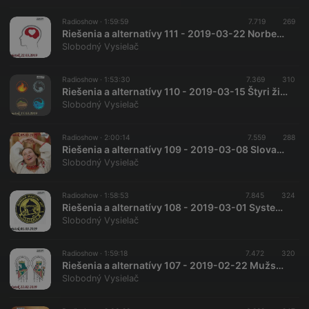
Radioshow ·
1:59:59
7.719
269
Riešenia a alternatívy 111 - 2019-03-22 Norbekovova ozdravná metóda…
Slobodný Vysielač
Radioshow ·
1:53:30
7.369
310
Riešenia a alternatívy 110 - 2019-03-15 Štyri živly…
Slobodný Vysielač
Radioshow ·
2:00:14
7.559
288
Riešenia a alternatívy 109 - 2019-03-08 Slovanské čarovnice…
Slobodný Vysielač
Radioshow ·
1:58:53
7.845
324
Riešenia a alternatívy 108 - 2019-03-01 Systema – slovanské bojové umenie…
Slobodný Vysielač
Radioshow ·
1:59:18
7.472
320
Riešenia a alternatívy 107 - 2019-02-22 Mužský a ženský svet…
Slobodný Vysielač