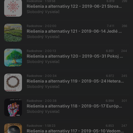
Radioshow ·
1:59:58
6.819
299
Riešenia a alternatívy 122 - 2019-06-21 Slovanská duchovnosť…
Slobodný Vysielač
Radioshow ·
2:02:00
7.411
266
Riešenia a alternatívy 121 - 2019-06-14 Jedlé mestá a miesta
Slobodný Vysielač
Radioshow ·
2:00:13
6.851
244
Riešenia a alternatívy 120 - 2019-05-31 Pokoj v duši…
Slobodný Vysielač
Radioshow ·
2:00:34
6.972
245
Riešenia a alternatívy 119 - 2019-05-24 Heterarchia ako alternatíva k hierarchii…
Slobodný Vysielač
Radioshow ·
2:00:38
6.994
301
Riešenia a alternatívy 118 - 2019-05-17 Európske antisystémové strany…
Slobodný Vysielač
Radioshow ·
1:58:23
6.853
247
Riešenia a alternatívy 117 - 2019-05-10 Vedomý život…