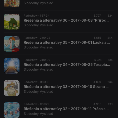
Slobodný Vysielač
Radioshow ·
1:57:34
5.727
324
Riešenia a alternatívy 36 - 2017-09-08 "Prírodné stavby"
Slobodný Vysielač
Radioshow ·
2:00:02
5.655
244
Riešenia a alternatívy 35 - 2017-09-01 Láska a strach
Slobodný Vysielač
Radioshow ·
2:00:00
5.228
184
Riešenia a alternatívy 34 - 2017-08-25 Terapia Cesta
Slobodný Vysielač
Radioshow ·
1:59:38
4.899
234
Riešenia a alternatívy 33 - 2017-08-18 Strana zdravého sedliackeho rozumu
Slobodný Vysielač
Radioshow ·
1:59:21
4.933
241
Riešenia a alternatívy 32 - 2017-08-11 Práca s archetypmi
Slobodný Vysielač