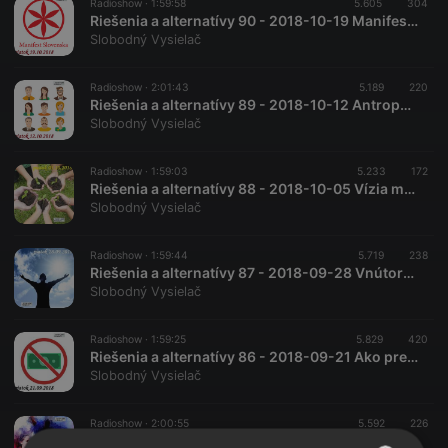
Radioshow ·
1:59:58
5.605
304
Riešenia a alternatívy 90 - 2018-10-19 Manifest Slovenska – obrana a bezpečnosť
Slobodný Vysielač
Radioshow ·
2:01:43
5.189
220
Riešenia a alternatívy 89 - 2018-10-12 Antropologická biotypológia
Slobodný Vysielač
Radioshow ·
1:59:03
5.233
172
Riešenia a alternatívy 88 - 2018-10-05 Vízia mestského kmeňa
Slobodný Vysielač
Radioshow ·
1:59:44
5.719
238
Riešenia a alternatívy 87 - 2018-09-28 Vnútorná sloboda pravého Ja
Slobodný Vysielač
Radioshow ·
1:59:25
5.829
420
Riešenia a alternatívy 86 - 2018-09-21 Ako prežiť bez peňazí…
Slobodný Vysielač
Radioshow ·
2:00:55
5.592
226
Riešenia a alternatívy 85 - 2018-09-14 Hypoterapia…