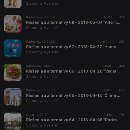
platform. It is
Slobodný Vysielač
used to help
website
owners track
visitor
Radioshow ·
2:00:19
8.503
171
behaviour
Riešenia a alternatívy 68 - 2018-05-04 "Alternatívne školstvo"
and measure
Slobodný Vysielač
site
performance.
It is a pattern
type cookie,
Radioshow ·
2:01:05
9.044
210
where the
Riešenia a alternatívy 67 - 2018-04-27 "Homeopatické archetypy"
prefix _pk_id
Slobodný Vysielač
is followed
by a short
series of
numbers and
Radioshow ·
1:54:50
9.030
204
letters, which
Riešenia a alternatívy 66 - 2018-04-20 "Vegetariánstvo a vegánstvo"
is believed to
Slobodný Vysielač
be a
reference
code for the
domain
Radioshow ·
2:00:07
9.977
308
setting the
Riešenia a alternatívy 65 - 2018-04-13 "Činná kompetencia a systém samovládnutia"
cookie.
Slobodný Vysielač
_pk_ses.1.260f
.hearthis.at
29
This cookie
minutes
name is
57
associated
Other ·
2:00:17
9.468
173
seconds
with the
Riešenia a alternatívy 64 - 2018-04-06 "Poďme sa spájať"
Piwik open
Slobodný Vysielač
source web