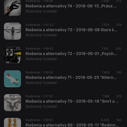
Radioshow ·
1:58:56
7.349
273
service to
Riešenia a alternatívy 74 - 2018-06-15 „Práca so strachom“
remember
Slobodný Vysielač
visitor cookie
consent
preferences.
It is
Radioshow ·
1:54:33
7.678
229
necessary for
Riešenia a alternatívy 73 - 2018-06-08 Stará škola domácej gymnastiky
Cookie-
Slobodný Vysielač
Script.com
cookie
banner to
work
Radioshow ·
1:59:49
7.951
350
properly.
Riešenia a alternatívy 72 - 2018-06-01 „Psychosomatika“
Slobodný Vysielač
Radioshow ·
1:59:56
7.808
185
Riešenia a alternatívy 71 - 2018-05-25 "Alternatívne volebné systémy"
Provider /
Name
Expiration
Description
Domain
Slobodný Vysielač
Provider /
Name
Expiration
Description
searchtext
.hearthis.at
Session
Text of
Domain
your last
Radioshow ·
1:57:56
7.986
216
search on
_pk_id.1.260f
.hearthis.at
1 year
This cookie
Riešenia a alternatívy 70 - 2018-05-18 "Smrť a znovuzrodenie"
hearthis.at
name is
Slobodný Vysielač
associated
cf_caching
hearthis.at
59
Define if
with the
minutes
site is
Piwik open
57
cacheable
source web
Radioshow ·
1:59:52
8.436
184
seconds
or not
analytics
Riešenia a alternatívy 69 - 2018-05-11 "Rodinné konštelácie"