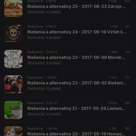
Radioshow ·
1:59:01
2.058
144
Riešenia a alternatívy 25 - 2017-06-23 Zdroje zdravých potravín
Slobodný Vysielač
Radioshow ·
1:58:52
1.728
151
Riešenia a alternatívy 24 - 2017-06-16 Vzťah k smrti
Slobodný Vysielač
Radioshow ·
2:00:13
1.499
118
Riešenia a alternatívy 23 - 2017-06-09 Mondragonské družstvá
Slobodný Vysielač
Radioshow ·
1:58:50
1.442
102
Riešenia a alternatívy 22 - 2017-06-02 Riešenie rómskej otázky
Slobodný Vysielač
Radioshow ·
2:00:37
1.404
164
Riešenia a alternatívy 21 - 2017-05-26 Liečenie rastlinami
Slobodný Vysielač
Radioshow ·
1:59:44
1.281
160
Riešenia a alternatívy 20 - 2017-05-19 Homeopatia