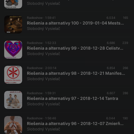
Slobodný Vysielač
Radioshow ·
1:59:41
6.034
165
Riešenia a alternatívy 100 - 2019-01-04 Mestský šamanizmus…
Slobodný Vysielač
Radioshow ·
1:52:33
6.686
239
Riešenia a alternatívy 99 - 2018-12-28 Celistvosť a jednota…
Slobodný Vysielač
Radioshow ·
2:00:14
6.854
266
Riešenia a alternatívy 98 - 2018-12-21 Manifest Slovenska – zahraničná politika
Slobodný Vysielač
Radioshow ·
1:59:31
6.607
286
Riešenia a alternatívy 97 - 2018-12-14 Tantra
Slobodný Vysielač
Radioshow ·
1:56:46
6.044
190
Riešenia a alternatívy 96 - 2018-12-07 Zmierňovanie konfliktov…
Slobodný Vysielač