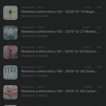
Radioshow ·
1:54:55
13.293
522
Riešenia a alternatívy 143 - 2020-01-10 Magnetický motor a voľná energia
Slobodný Vysielač
Radioshow ·
1:58:59
14.817
420
Riešenia a alternatívy 142 - 2019-12-27 Medicína, veda a duchovno
Slobodný Vysielač
Radioshow ·
1:55:00
12.572
240
Riešenia a alternatívy 141 - 2019-12-20 Sila hudby a spevu
Slobodný Vysielač
Radioshow ·
1:57:24
13.190
255
Riešenia a alternatívy 140 - 2019-12-06 Slobodný vzdelávací systém
Slobodný Vysielač
Radioshow ·
1:55:34
12.948
219
Riešenia a alternatívy 139 - 2019-11-29 Liečenie masážou…
Slobodný Vysielač