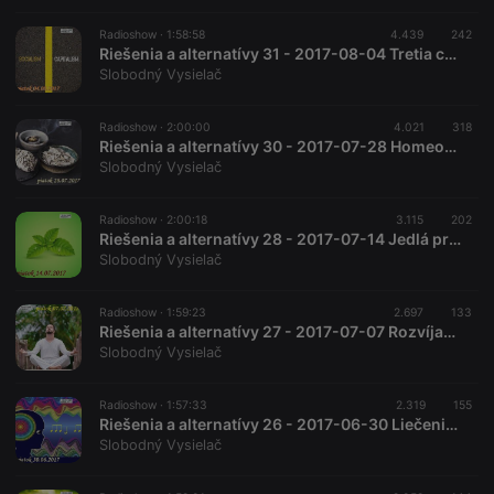
Radioshow ·
1:58:58
4.439
242
Riešenia a alternatívy 31 - 2017-08-04 Tretia cesta
Slobodný Vysielač
Radioshow ·
2:00:00
4.021
318
Riešenia a alternatívy 30 - 2017-07-28 Homeopatia a šamanizmus
Slobodný Vysielač
Radioshow ·
2:00:18
3.115
202
Riešenia a alternatívy 28 - 2017-07-14 Jedlá príroda
Slobodný Vysielač
Radioshow ·
1:59:23
2.697
133
Riešenia a alternatívy 27 - 2017-07-07 Rozvíjanie mužskej sily...
Slobodný Vysielač
Radioshow ·
1:57:33
2.319
155
Riešenia a alternatívy 26 - 2017-06-30 Liečenie hudbou
Slobodný Vysielač