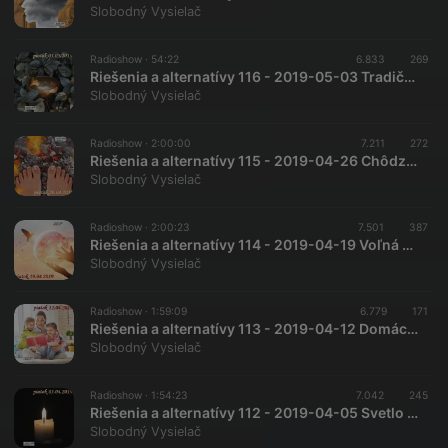
Slobodný Vysielač
Radioshow ·
54:22
6.833
269
Riešenia a alternatívy 116 - 2019-05-03 Tradičná tibetská medicína…
Slobodný Vysielač
Radioshow ·
2:00:00
7.211
272
Riešenia a alternatívy 115 - 2019-04-26 Chôdza po žeravom uhlí…
Slobodný Vysielač
Radioshow ·
2:00:23
7.501
387
Riešenia a alternatívy 114 - 2019-04-19 Voľná energia…
Slobodný Vysielač
Radioshow ·
1:59:09
6.779
171
Riešenia a alternatívy 113 - 2019-04-12 Domáce vzdelávanie…
Slobodný Vysielač
Radioshow ·
1:54:23
7.042
245
Riešenia a alternatívy 112 - 2019-04-05 Svetlo a temnota…
Slobodný Vysielač