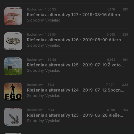
Radioshow ·
1:56:35
6.176
283
Riešenia a alternatívy 127 - 2019-08-16 Alternatívy k finančnému systému…
Slobodný Vysielač
Radioshow ·
1:58:55
6.665
239
Riešenia a alternatívy 126 - 2019-08-09 Alternatívy k počítačovým hrám…
Slobodný Vysielač
Radioshow ·
1:59:48
6.982
194
Riešenia a alternatívy 125 - 2019-07-19 Životológia na školách
Slobodný Vysielač
Radioshow ·
1:58:41
7.070
338
Riešenia a alternatívy 124 - 2019-07-12 Spoznávanie svojho ega
Slobodný Vysielač
Radioshow ·
1:59:41
6.918
293
Riešenia a alternatívy 123 - 2019-06-28 Riešenie demografickej krízy…
Slobodný Vysielač