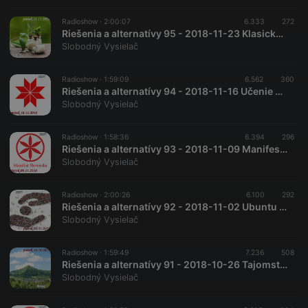
Radioshow ·
2:00:07
6.333
272
Riešenia a alternatívy 95 - 2018-11-23 Klasická a neklasická homeopatia…
Slobodný Vysielač
Radioshow ·
1:59:09
6.562
360
Riešenia a alternatívy 94 - 2018-11-16 Učenie slovanských volchvov…
Slobodný Vysielač
Radioshow ·
1:58:36
6.394
296
Riešenia a alternatívy 93 - 2018-11-09 Manifest Slovenska – slovanstvo a volebný systém…
Slobodný Vysielač
Radioshow ·
2:00:26
6.100
292
Riešenia a alternatívy 92 - 2018-11-02 Ubuntu – spoločnosť bez peňazí…
Slobodný Vysielač
Radioshow ·
1:59:49
7.236
508
Riešenia a alternatívy 91 - 2018-10-26 Tajomstvo bosnianskych pyramíd…
Slobodný Vysielač