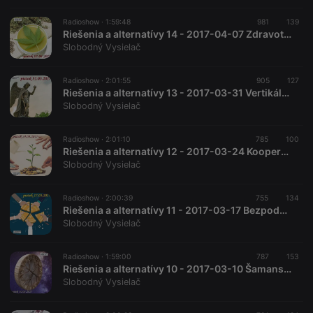
Radioshow ·
1:59:48
981
139
Riešenia a alternatívy 14 - 2017-04-07 Zdravotné účinky konopy
Slobodný Vysielač
Radioshow ·
2:01:55
905
127
Riešenia a alternatívy 13 - 2017-03-31 Vertikálno-personalistický politický systém
Slobodný Vysielač
Radioshow ·
2:01:10
785
100
Riešenia a alternatívy 12 - 2017-03-24 Kooperatívna ekonomika
Slobodný Vysielač
Radioshow ·
2:00:39
755
134
Riešenia a alternatívy 11 - 2017-03-17 Bezpodmienečný základný príjem
Slobodný Vysielač
Radioshow ·
1:59:00
787
153
Riešenia a alternatívy 10 - 2017-03-10 Šamanské techniky
Slobodný Vysielač