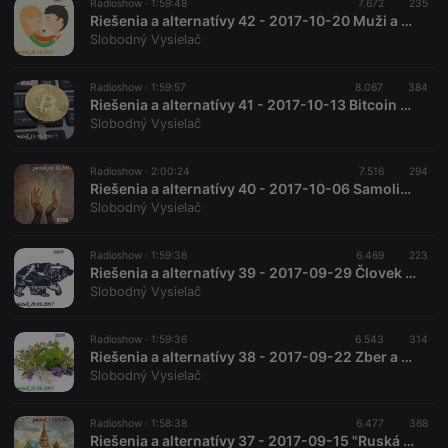
Radioshow ·
1:59:48
7.672
235
Riešenia a alternatívy 42 - 2017-10-20 Muži a ženy
Slobodný Vysielač
Radioshow ·
1:59:57
8.067
384
Riešenia a alternatívy 41 - 2017-10-13 Bitcoin a iné kryptomeny
Slobodný Vysielač
Radioshow ·
2:00:24
7.516
294
Riešenia a alternatívy 40 - 2017-10-06 Samoliečebný pud
Slobodný Vysielač
Radioshow ·
1:59:36
6.469
223
Riešenia a alternatívy 39 - 2017-09-29 Človek a zviera
Slobodný Vysielač
Radioshow ·
1:59:36
6.543
314
Riešenia a alternatívy 38 - 2017-09-22 Zber a pestovanie liečivých rastlín
Slobodný Vysielač
Radioshow ·
1:58:38
6.477
368
Riešenia a alternatívy 37 - 2017-09-15 "Ruská cesta"