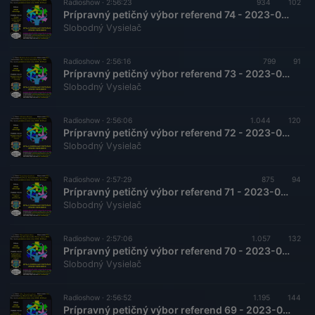
Radioshow ·
2:56:23
934
102
Prípravný petičný výbor referend 74 - 2023-07-22 Zabezpečenie fairových volieb
Slobodný Vysielač
Radioshow ·
2:56:16
799
91
Prípravný petičný výbor referend 73 - 2023-07-08 Paralelné sčítavanie výsledkov volieb a referend 2.
Slobodný Vysielač
Radioshow ·
2:56:06
1.044
120
Prípravný petičný výbor referend 72 - 2023-06-24 Paralelné sčítavanie výsledkov volieb a referend
Slobodný Vysielač
Radioshow ·
2:57:29
875
94
Prípravný petičný výbor referend 71 - 2023-06-10 Vývoj priamej demokracie
Slobodný Vysielač
Radioshow ·
2:57:06
1.057
132
Prípravný petičný výbor referend 70 - 2023-05-27 Bezplatné právne zabezpečenie na základe právneho poistenia
Slobodný Vysielač
Radioshow ·
2:56:52
1.195
144
Prípravný petičný výbor referend 69 - 2023-05-13 Voľby a hlasovania bez podvodov