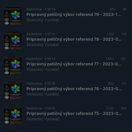
Radioshow ·
2:58:34
925
98
Prípravný petičný výbor referend 79 - 2023-10-14 Vyhodnotenie organizácie volieb
Slobodný Vysielač
Radioshow ·
2:57:15
1.120
119
Prípravný petičný výbor referend 78 - 2023-09-16 Posledná šanca na nápravu
Slobodný Vysielač
Radioshow ·
2:56:43
1.630
197
Prípravný petičný výbor referend 77 - 2023-09-02 Stráca vlastenectvo svoj význam ?
Slobodný Vysielač
Radioshow ·
2:55:26
832
113
Prípravný petičný výbor referend 76 - 2023-08-19 Vlastenecký blok podporuje Slovakexit
Slobodný Vysielač
Radioshow ·
2:58:16
1.120
109
Prípravný petičný výbor referend 75 - 2023-08-05 Obnovenie priamej demokracie
Slobodný Vysielač