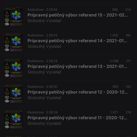
Radioshow ·
2:29:54
888
214
Prípravný petičný výbor referend 15 - 2021-02-06 Ľud vs. strany a referendum
Slobodný Vysielač
Radioshow ·
2:28:53
1.918
180
Prípravný petičný výbor referend 14 - 2021-01-23
Slobodný Vysielač
Radioshow ·
2:28:24
2.088
211
Prípravný petičný výbor referend 13 - 2021-01-09 Výber koordinátorov v praxi
Slobodný Vysielač
Radioshow ·
2:26:50
959
162
Prípravný petičný výbor referend 12 - 2020-12-19 Kreovanie petičného výboru
Slobodný Vysielač
Radioshow ·
2:29:36
1.871
218
Prípravný petičný výbor referend 11 - 2020-12-05 Kreovanie petičného výboru
Slobodný Vysielač