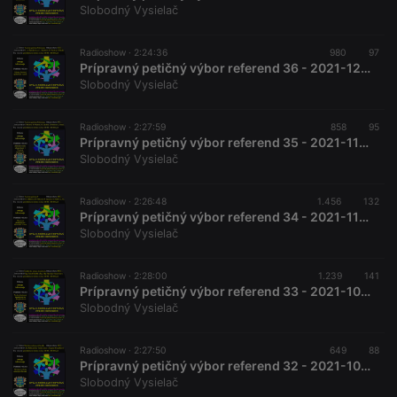
Piwik open
57
cacheable
Slobodný Vysielač
source web
seconds
or not
analytics
platform. It is
used to help
Radioshow ·
2:24:36
980
97
website
Prípravný petičný výbor referend 36 - 2021-12-11 Tvorivá spoločnosť informuje
owners track
Slobodný Vysielač
visitor
behaviour
and measure
site
Radioshow ·
2:27:59
858
95
performance.
Prípravný petičný výbor referend 35 - 2021-11-27 Tvorivá spoločnosť informuje
It is a pattern
Slobodný Vysielač
type cookie,
where the
prefix _pk_id
is followed
Radioshow ·
2:26:48
1.456
132
by a short
Prípravný petičný výbor referend 34 - 2021-11-13 Tvorivá spoločnosť
series of
Slobodný Vysielač
numbers and
letters, which
is believed to
be a
Radioshow ·
2:28:00
1.239
141
reference
Prípravný petičný výbor referend 33 - 2021-10-30 Švajčiarska priama demokracia
code for the
Slobodný Vysielač
domain
setting the
cookie.
Radioshow ·
2:27:50
649
88
_pk_ses.1.260f
.hearthis.at
29
This cookie
Prípravný petičný výbor referend 32 - 2021-10-16 Potrebná reforma referenda
minutes
name is
Slobodný Vysielač
57
associated