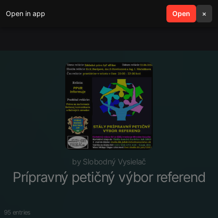
Open in app
search
Open
menu
×
by Slobodný Vysielač
Prípravný petičný výbor referend
95 entries