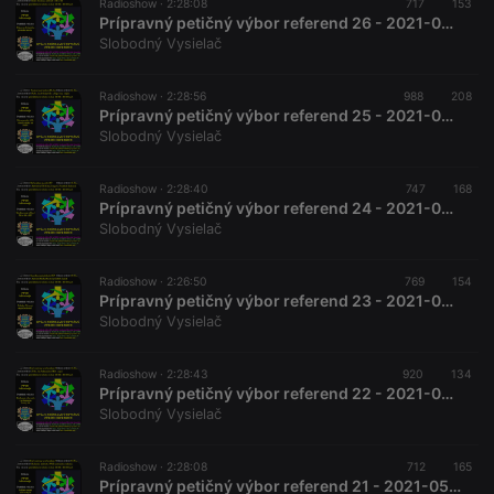
Radioshow ·
2:28:08
717
153
Prípravný petičný výbor referend 26 - 2021-07-10
Slobodný Vysielač
Radioshow ·
2:28:56
988
208
Prípravný petičný výbor referend 25 - 2021-06-26 Prepisovanie histórie 20. storočia
Slobodný Vysielač
Radioshow ·
2:28:40
747
168
Prípravný petičný výbor referend 24 - 2021-06-12 Referendum za exit z EÚ
Slobodný Vysielač
Radioshow ·
2:26:50
769
154
Prípravný petičný výbor referend 23 - 2021-05-29 Koordinovaný odchod z EÚ
Slobodný Vysielač
Radioshow ·
2:28:43
920
134
Prípravný petičný výbor referend 22 - 2021-05-15 Ľud vs. strany a referendum 7.
Slobodný Vysielač
Radioshow ·
2:28:08
712
165
Prípravný petičný výbor referend 21 - 2021-05-01 Ľud vs. strany a referendum 7.