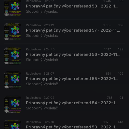
Radioshow ·
2:25:27
1.745
135
Prípravný petičný výbor referend 58 - 2022-12-10 Referendová multipetícia
Slobodný Vysielač
Radioshow ·
2:23:19
1.385
159
Prípravný petičný výbor referend 57 - 2022-11-26 Petícia Slovensko na 1. mieste
Slobodný Vysielač
Radioshow ·
2:24:40
1.117
139
Prípravný petičný výbor referend 56 - 2022-11-12 Petícia proti zmluve DCA
Slobodný Vysielač
Radioshow ·
2:28:07
891
106
Prípravný petičný výbor referend 55 - 2022-10-29 Sfunkčnenia referend
Slobodný Vysielač
Radioshow ·
2:27:02
786
94
Prípravný petičný výbor referend 54 - 2022-10-15 Tvorivá spoločnosť informuje
Slobodný Vysielač
Radioshow ·
2:26:59
1.170
143
Prípravný petičný výbor referend 53 - 2022-10-01