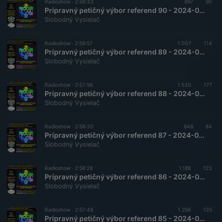
Radioshow ·
2:56:33
897
90
Prípravný petičný výbor referend 90 - 2024-03-16 Postoje k referendu a plebiscitu
Slobodný Vysielač
Radioshow ·
2:58:57
1.007
114
Prípravný petičný výbor referend 89 - 2024-03-02 Priama voľba a odvolanie ústrednych riaditeľov RTVS
Slobodný Vysielač
Radioshow ·
2:57:56
1.530
177
Prípravný petičný výbor referend 88 - 2024-02-17 Stanoviská pána Dr. Harabína k referendu a zastupiteľskej demokracií II.
Slobodný Vysielač
Radioshow ·
2:58:30
848
84
Prípravný petičný výbor referend 87 - 2024-02-03 Ako zostaviť referendové otázky a zabezpečiť správne spočítanie výsledkov ?
Slobodný Vysielač
Radioshow ·
2:58:28
1.188
123
Prípravný petičný výbor referend 86 - 2024-01-20 Referendum ako mobilizácia voličov ?
Slobodný Vysielač
Radioshow ·
2:57:48
1.256
135
Prípravný petičný výbor referend 85 - 2024-01-06 Referendum ako mobilizácia voličov ?