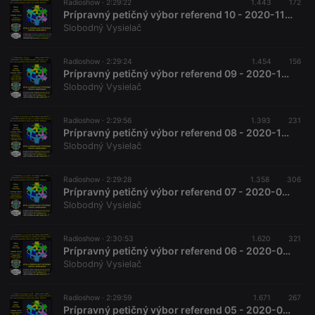
Radioshow ·
2:29:22
1.443
172
Prípravný petičný výbor referend 10 - 2020-11-21 Možnosti reformy referend
Slobodný Vysielač
Radioshow ·
2:29:24
1.454
156
Prípravný petičný výbor referend 09 - 2020-10-17 Fóbia z referenda
Slobodný Vysielač
Radioshow ·
2:29:56
1.393
231
Prípravný petičný výbor referend 08 - 2020-10-03 Národná bezpečnosť SR II.
Slobodný Vysielač
Radioshow ·
2:29:28
1.358
306
Prípravný petičný výbor referend 07 - 2020-09-19 Strata suverenity ČR a SR 2.
Slobodný Vysielač
Radioshow ·
2:30:53
1.620
321
Prípravný petičný výbor referend 06 - 2020-09-05 Strata suverenity ČR a SR
Slobodný Vysielač
Radioshow ·
2:29:59
1.671
267
Prípravný petičný výbor referend 05 - 2020-08-22 Národná bezpečnosť SR