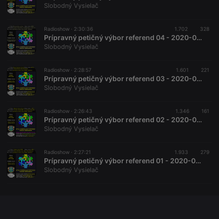
Slobodný Vysielač
Radioshow ·
2:30:36
1.702
328
Prípravný petičný výbor referend 04 - 2020-08-08 Ústavná reforma referend
Slobodný Vysielač
Radioshow ·
2:28:57
1.601
221
Prípravný petičný výbor referend 03 - 2020-07-18 Nutnosť ukončenia členstva v EÚ ?
Slobodný Vysielač
Radioshow ·
2:26:43
1.346
161
Prípravný petičný výbor referend 02 - 2020-07-11 Možnosti reformy referend
Slobodný Vysielač
Radioshow ·
2:27:21
1.933
279
Prípravný petičný výbor referend 01 - 2020-06-13 Úvodná relácia PPVR
Slobodný Vysielač