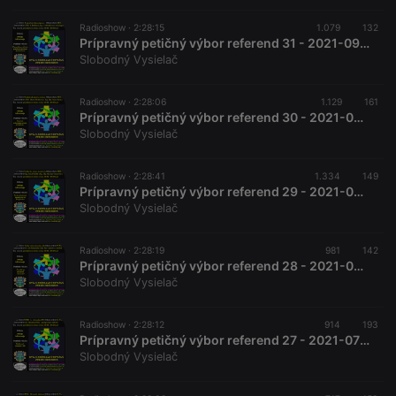
seconds
with the
Piwik open
source web
Radioshow ·
2:28:15
1.079
132
analytics
Prípravný petičný výbor referend 31 - 2021-09-18 Recipročná vzájomná pomoc
platform. It is
Slobodný Vysielač
used to help
website
owners track
visitor
Radioshow ·
2:28:06
1.129
161
behaviour
Prípravný petičný výbor referend 30 - 2021-09-04 Medzinárodné právne riešenie
and measure
Slobodný Vysielač
site
performance.
It is a pattern
type cookie,
Radioshow ·
2:28:41
1.334
149
where the
Prípravný petičný výbor referend 29 - 2021-08-21 Švajčiarska priama demokracia
prefix
Slobodný Vysielač
_pk_ses is
followed by
a short series
of numbers
Radioshow ·
2:28:19
981
142
and letters,
Prípravný petičný výbor referend 28 - 2021-08-07
which is
Slobodný Vysielač
believed to
be a
reference
code for the
Radioshow ·
2:28:12
914
193
domain
Prípravný petičný výbor referend 27 - 2021-07-24 ÚS SR vs. referendum 2021
setting the
Slobodný Vysielač
cookie.