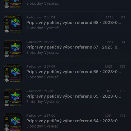
Slobodný Vysielač
Radioshow ·
2:55:04
1.145
121
Prípravný petičný výbor referend 68 - 2023-04-29 Petícia za zronoprávnenie zastupiteľskej a priamej demokracie
Slobodný Vysielač
Radioshow ·
2:56:21
823
114
Prípravný petičný výbor referend 67 - 2023-04-15 Petícia za zronoprávnenie demokracie sfunkčnením referenda
Slobodný Vysielač
Radioshow ·
2:57:09
1.021
133
Prípravný petičný výbor referend 66 - 2023-04-01 Sfunkčnenie referenda, regulácia a ochrana proti energií
Slobodný Vysielač
Radioshow ·
2:57:01
890
132
Prípravný petičný výbor referend 65 - 2023-03-26 Potrebujeme novú ústavu ?
Slobodný Vysielač
Radioshow ·
2:57:00
1.094
145
Prípravný petičný výbor referend 64 - 2023-03-11 Naviazanie na mierové pochody
Slobodný Vysielač