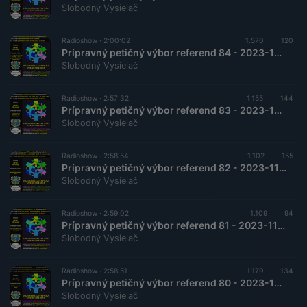
Slobodný Vysielač
Radioshow ·
2:00:02
1.570
120
Prípravný petičný výbor referend 84 - 2023-12-23 Zhodnotenie priamej demokracie
Slobodný Vysielač
Radioshow ·
2:57:32
1.155
144
Prípravný petičný výbor referend 83 - 2023-12-09 Zriadenie federálnej armády EÚ
Slobodný Vysielač
Radioshow ·
2:58:54
1.102
155
Prípravný petičný výbor referend 82 - 2023-11-25 Reforma RTVS rozdelením
Slobodný Vysielač
Radioshow ·
2:59:02
1.109
94
Prípravný petičný výbor referend 81 - 2023-11-11 Petícia na záchranu školy v LC
Slobodný Vysielač
Radioshow ·
2:58:51
1.179
134
Prípravný petičný výbor referend 80 - 2023-10-28 Vyhodnotenie protestov
Slobodný Vysielač