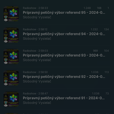
Radioshow ·
2:58:33
1.248
168
1
Prípravný petičný výbor referend 95 - 2024-06-22 Základné právo byť off-line
Slobodný Vysielač
Radioshow ·
2:58:12
1.232
134
Prípravný petičný výbor referend 94 - 2024-05-25 Štátna ideológie, resp. štátna doktrína politického smerovania
Slobodný Vysielač
Radioshow ·
2:59:03
969
104
Prípravný petičný výbor referend 93 - 2024-05-12 Druhé občianske referendum
Slobodný Vysielač
Radioshow ·
2:56:50
1.036
113
Prípravný petičný výbor referend 92 - 2024-04-27 Oboznámenie poslucháčov SV s prípravou druhého občianskeho referenda
Slobodný Vysielač
Radioshow ·
2:58:47
1.036
73
Prípravný petičný výbor referend 91 - 2024-04-13 Podrobnejšie informácie o rušení ZŠ v Lučenci
Slobodný Vysielač