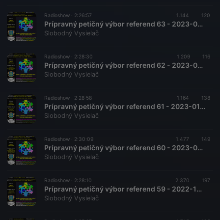
Radioshow ·
2:26:57
1.144
120
Prípravný petičný výbor referend 63 - 2023-02-18 Čo robiť po neplatnom referende ?
Slobodný Vysielač
Radioshow ·
2:28:30
1.209
116
Prípravný petičný výbor referend 62 - 2023-02-04 Čo robiť po neplatnom referende ?
Slobodný Vysielač
Radioshow ·
2:28:58
1.164
138
Prípravný petičný výbor referend 61 - 2023-01-21 Význam a prínos referenda
Slobodný Vysielač
Radioshow ·
2:30:09
1.477
149
Prípravný petičný výbor referend 60 - 2023-01-07 Referendum 2022 a pád vlády
Slobodný Vysielač
Radioshow ·
2:28:10
2.370
197
Prípravný petičný výbor referend 59 - 2022-12-28 Referendum 2022 a pád vlády
Slobodný Vysielač