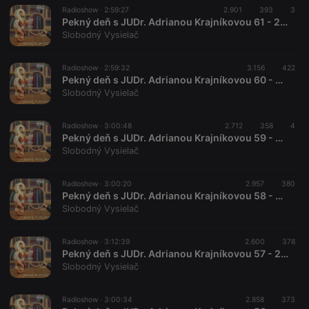
Radioshow ·
2:59:27
2.901
393
3
Pekný deň s JUDr. Adrianou Krajníkovou 61 - 2022-04-01
Slobodný Vysielač
Radioshow ·
2:59:32
3.156
422
Pekný deň s JUDr. Adrianou Krajníkovou 60 - 2022-03-25
Slobodný Vysielač
Radioshow ·
3:00:48
2.712
358
4
Pekný deň s JUDr. Adrianou Krajníkovou 59 - 2022-03-18
Slobodný Vysielač
Radioshow ·
3:00:20
2.957
380
Pekný deň s JUDr. Adrianou Krajníkovou 58 - 2022-03-11
Slobodný Vysielač
Radioshow ·
3:12:39
2.600
378
Pekný deň s JUDr. Adrianou Krajníkovou 57 - 2022-03-04
Slobodný Vysielač
Radioshow ·
3:00:34
2.858
373