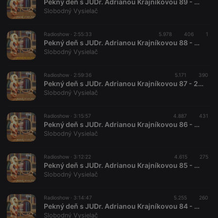
Pekný deň s JUDr. Adrianou Krajníkovou 89 - 2023-02-17 Tibor Eliot Rostas
where the
Slobodný Vysielač
prefix
_pk_ses is
followed by
a short series
Radioshow ·
2:55:33
5.978
406
1
of numbers
Pekný deň s JUDr. Adrianou Krajníkovou 88 - 2023-02-03
and letters,
Slobodný Vysielač
which is
believed to
be a
reference
Radioshow ·
2:59:36
5.171
390
code for the
Pekný deň s JUDr. Adrianou Krajníkovou 87 - 2023-01-27
domain
Slobodný Vysielač
setting the
cookie.
Radioshow ·
3:15:57
4.887
431
Pekný deň s JUDr. Adrianou Krajníkovou 86 - 2023-01-13
Slobodný Vysielač
Radioshow ·
3:12:22
4.615
275
Pekný deň s JUDr. Adrianou Krajníkovou 85 - 2022-12-30
Slobodný Vysielač
Radioshow ·
3:14:47
5.255
260
Pekný deň s JUDr. Adrianou Krajníkovou 84 - 2022-12-23
Slobodný Vysielač