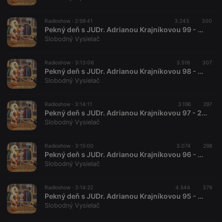
work
properly.
Radioshow ·
2:59:41
3.243
300
Pekný deň s JUDr. Adrianou Krajníkovou 99 - 2023-07-07
Slobodný Vysielač
Provider /
Name
Expiration
Description
Radioshow ·
3:13:06
3.516
307
Domain
Pekný deň s JUDr. Adrianou Krajníkovou 98 - 2023-06-23
Provider /
Name
Expiration
Description
searchtext
.hearthis.at
Session
Text of
Slobodný Vysielač
Domain
your last
search on
_pk_id.1.260f
.hearthis.at
1 year
This cookie
hearthis.at
name is
Radioshow ·
3:14:11
3.196
297
associated
Pekný deň s JUDr. Adrianou Krajníkovou 97 - 2023-06-09
cf_caching
hearthis.at
59
Define if
with the
minutes
site is
Slobodný Vysielač
Piwik open
57
cacheable
source web
seconds
or not
analytics
platform. It is
Radioshow ·
3:15:00
3.074
298
used to help
Pekný deň s JUDr. Adrianou Krajníkovou 96 - 2023-06-02
website
Slobodný Vysielač
owners track
visitor
behaviour
and measure
Radioshow ·
3:14:22
4.544
376
site
Pekný deň s JUDr. Adrianou Krajníkovou 95 - 2023-04-28
performance.
Slobodný Vysielač
It is a pattern
type cookie,
where the