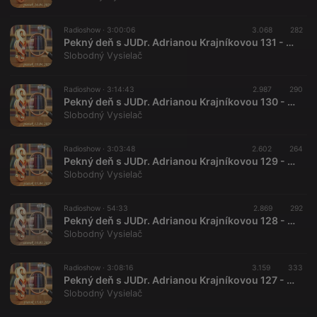
Radioshow ·
3:00:06
3.068
282
Pekný deň s JUDr. Adrianou Krajníkovou 131 - 2024-04-19
Slobodný Vysielač
Radioshow ·
3:14:43
2.987
290
Pekný deň s JUDr. Adrianou Krajníkovou 130 - 2024-04-12
Slobodný Vysielač
Radioshow ·
3:03:48
2.602
264
Pekný deň s JUDr. Adrianou Krajníkovou 129 - 2024-04-05
Slobodný Vysielač
Radioshow ·
54:33
2.869
292
Pekný deň s JUDr. Adrianou Krajníkovou 128 - 2024-03-19 špeciál
Slobodný Vysielač
Radioshow ·
3:08:16
3.159
333
Pekný deň s JUDr. Adrianou Krajníkovou 127 - 2024-03-15 Tibor Eliot Rostas
Slobodný Vysielač