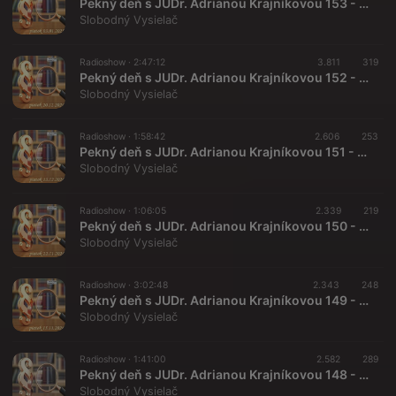
Pekný deň s JUDr. Adrianou Krajníkovou 153 - 2025-01-03
Slobodný Vysielač
Radioshow ·
2:47:12
3.811
319
Pekný deň s JUDr. Adrianou Krajníkovou 152 - 2024-12-20 Danny Kollár a Ján Dudáš
Slobodný Vysielač
Radioshow ·
1:58:42
2.606
253
Pekný deň s JUDr. Adrianou Krajníkovou 151 - 2024-12-13 Doc. Ing. Ján Dudáš, DrSc.
Slobodný Vysielač
Radioshow ·
1:06:05
2.339
219
Pekný deň s JUDr. Adrianou Krajníkovou 150 - 2024-11-22
Slobodný Vysielač
Radioshow ·
3:02:48
2.343
248
Pekný deň s JUDr. Adrianou Krajníkovou 149 - 2024-11-15
Slobodný Vysielač
Radioshow ·
1:41:00
2.582
289
Pekný deň s JUDr. Adrianou Krajníkovou 148 - 2024-11-08 Tibor Gašpar
Slobodný Vysielač