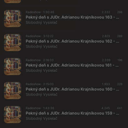
Radioshow ·
1:30:46
2.332
266
Pekný deň s JUDr. Adrianou Krajníkovou 163 - 2025-05-02
Slobodný Vysielač
Radioshow ·
3:12:22
2.823
289
Pekný deň s JUDr. Adrianou Krajníkovou 162 - 2025-04-11
Slobodný Vysielač
Radioshow ·
2:16:33
2.339
196
Pekný deň s JUDr. Adrianou Krajníkovou 161 - 2025-04-04 Právo na spravodlivé súdne konanie a súdnu ochranu
Slobodný Vysielač
Radioshow ·
2:15:00
1.933
229
Pekný deň s JUDr. Adrianou Krajníkovou 160 - 2025-03-21
Slobodný Vysielač
Radioshow ·
1:43:36
4.245
441
Pekný deň s JUDr. Adrianou Krajníkovou 159 - 2025-03-14 „Pootvorená Pandorina skrinka Covidu-19“
Slobodný Vysielač