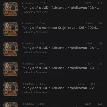
Radioshow ·
3:10:33
2.973
339
Pekný deň s JUDr. Adrianou Krajníkovou 126 - 2024-03-08
Slobodný Vysielač
Radioshow ·
3:07:04
3.162
268
Pekný deň s Adrianou Krajníkovou 125 - 2024-02-23
Slobodný Vysielač
Radioshow ·
3:12:25
3.501
288
Pekný deň s JUDr. Adrianou Krajníkovou 124 - 2024-02-16
Slobodný Vysielač
Radioshow ·
3:09:43
3.377
289
Pekný deň s JUDr. Adrianou Krajníkovou 123 - 2024-02-09
Slobodný Vysielač
Radioshow ·
3:15:30
3.133
263
1
Pekný deň s JUDr. Adrianou Krajníkovou 122 - 2024-02-02
Slobodný Vysielač
Radioshow ·
1:05:58
3.524
323