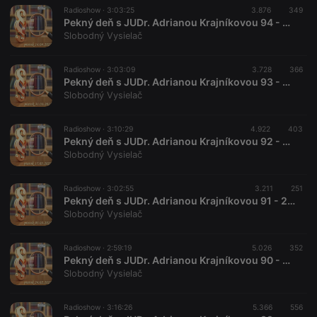
prefix _pk_id
Radioshow ·
3:03:25
3.876
349
is followed
Pekný deň s JUDr. Adrianou Krajníkovou 94 - 2023-04-14
by a short
Slobodný Vysielač
series of
numbers and
letters, which
is believed to
Radioshow ·
3:03:09
3.728
366
be a
Pekný deň s JUDr. Adrianou Krajníkovou 93 - 2023-03-31
reference
Slobodný Vysielač
code for the
domain
setting the
cookie.
Radioshow ·
3:10:29
4.922
403
Pekný deň s JUDr. Adrianou Krajníkovou 92 - 2023-03-17
_pk_ses.1.260f
.hearthis.at
29
This cookie
Slobodný Vysielač
minutes
name is
57
associated
seconds
with the
Piwik open
Radioshow ·
3:02:55
3.211
251
source web
Pekný deň s JUDr. Adrianou Krajníkovou 91 - 2023-03-03
analytics
Slobodný Vysielač
platform. It is
used to help
website
owners track
Radioshow ·
2:59:19
5.026
352
visitor
Pekný deň s JUDr. Adrianou Krajníkovou 90 - 2023-02-24
behaviour
Slobodný Vysielač
and measure
site
performance.
It is a pattern
Radioshow ·
3:16:26
5.366
556
type cookie,