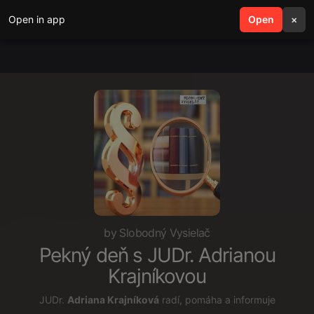
Open in app
search
Open
menu
×
by Slobodný Vysielač
Pekný deň s JUDr. Adrianou
Krajníkovou
JUDr.
Adriana Krajníková
radí, pomáha a informuje