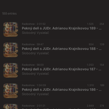
188 entries
Radioshow ·
2:31:52
1.525
254
Pekný deň s JUDr. Adrianou Krajníkovou 189 - 2026-06-26 Má slovenský národ právo na svoje pôvodné duchovno ?
Slobodný Vysielač
Radioshow ·
59:47
934
139
Pekný deň s JUDr. Adrianou Krajníkovou 188 - 2026-06-12
Slobodný Vysielač
Radioshow ·
56:00
1.053
154
Pekný deň s JUDr. Adrianou Krajníkovou 187 - 2026-06-05
Slobodný Vysielač
Radioshow ·
1:24:09
1.310
189
Pekný deň s JUDr. Adrianou Krajníkovou 186 - 2026-05-22
Slobodný Vysielač
Radioshow ·
2:01:21
2.649
274