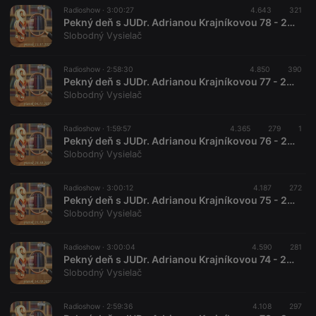
Radioshow ·
3:00:27
4.643
321
Pekný deň s JUDr. Adrianou Krajníkovou 78 - 2022-11-11
Slobodný Vysielač
Radioshow ·
2:58:30
4.850
390
Pekný deň s JUDr. Adrianou Krajníkovou 77 - 2022-11-04
Slobodný Vysielač
Radioshow ·
1:59:57
4.365
279
1
Pekný deň s JUDr. Adrianou Krajníkovou 76 - 2022-10-28
Slobodný Vysielač
Radioshow ·
3:00:12
4.187
272
Pekný deň s JUDr. Adrianou Krajníkovou 75 - 2022-10-21
Slobodný Vysielač
Radioshow ·
3:00:04
4.590
281
Pekný deň s JUDr. Adrianou Krajníkovou 74 - 2022-10-14
Slobodný Vysielač
Radioshow ·
2:59:36
4.108
297