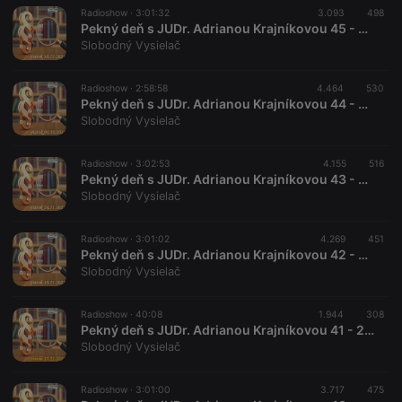
Radioshow ·
3:01:32
3.093
498
Pekný deň s JUDr. Adrianou Krajníkovou 45 - 2021-12-10
Slobodný Vysielač
Radioshow ·
2:58:58
4.464
530
Pekný deň s JUDr. Adrianou Krajníkovou 44 - 2021-12-03
Slobodný Vysielač
Radioshow ·
3:02:53
4.155
516
Pekný deň s JUDr. Adrianou Krajníkovou 43 - 2021-11-26
Slobodný Vysielač
Radioshow ·
3:01:02
4.269
451
Pekný deň s JUDr. Adrianou Krajníkovou 42 - 2021-11-19
Slobodný Vysielač
Radioshow ·
40:08
1.944
308
Pekný deň s JUDr. Adrianou Krajníkovou 41 - 2021-11-17
Slobodný Vysielač
Radioshow ·
3:01:00
3.717
475