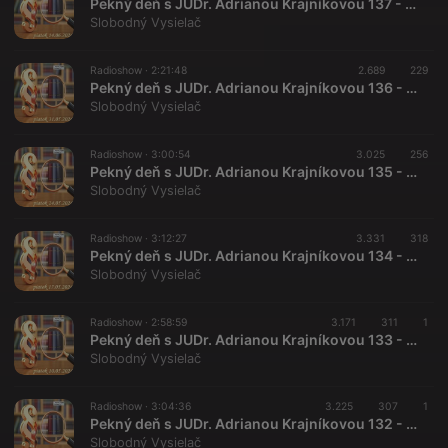
Pekný deň s JUDr. Adrianou Krajníkovou 137 - 2024-06-14 - Marica Pirošíková
Slobodný Vysielač
Radioshow ·
2:21:48
2.689
229
Pekný deň s JUDr. Adrianou Krajníkovou 136 - 2024-05-31 Roman Michelko
Slobodný Vysielač
Radioshow ·
3:00:54
3.025
256
Pekný deň s JUDr. Adrianou Krajníkovou 135 - 2024-05-24
Slobodný Vysielač
Radioshow ·
3:12:27
3.331
318
Pekný deň s JUDr. Adrianou Krajníkovou 134 - 2024-05-17 Štefan Harabin
Slobodný Vysielač
Radioshow ·
2:58:59
3.171
311
1
Pekný deň s JUDr. Adrianou Krajníkovou 133 - 2024-05-10 Tibor Eliot Rostas
Slobodný Vysielač
Radioshow ·
3:04:36
3.225
307
1
Pekný deň s JUDr. Adrianou Krajníkovou 132 - 2024-04-26
Slobodný Vysielač