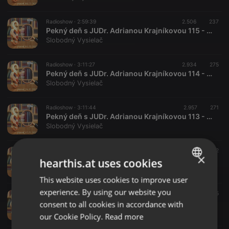
Radioshow ·
2:59:39
2.506
237
Pekný deň s JUDr. Adrianou Krajníkovou 115 - 2023-12-01
Slobodný Vysielač
Radioshow ·
3:11:27
2.934
275
Pekný deň s JUDr. Adrianou Krajníkovou 114 - 2023-11-24
Slobodný Vysielač
Radioshow ·
3:11:44
2.957
271
Pekný deň s JUDr. Adrianou Krajníkovou 113 - 2023-11-17
Slobodný Vysielač
Radioshow ·
2:54:45
2.820
282
×
Pekný deň s JUDr. Adrianou Krajníkovou 112 - 2023-11-03
hearthis.at uses cookies
Slobodný Vysielač
This website uses cookies to improve user
ENGLISH
experience. By using our website you
Radioshow ·
2:53:34
3.055
315
GERMAN
Pekný deň s JUDr. Adrianou Krajníkovou 111 - 2023-10-27
consent to all cookies in accordance with
Slobodný Vysielač
FRENCH
our Cookie Policy.
Read more