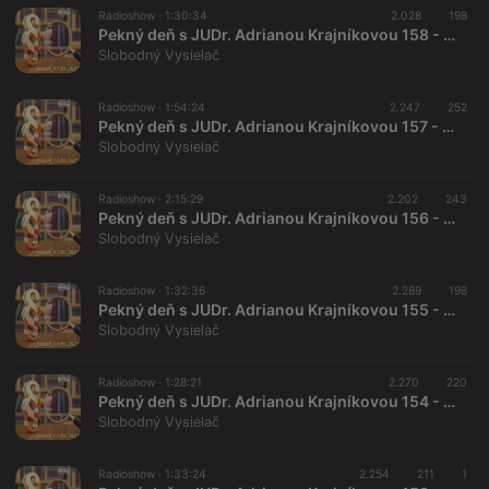
Radioshow ·
1:30:34
2.028
198
Pekný deň s JUDr. Adrianou Krajníkovou 158 - 2025-03-07
Slobodný Vysielač
Radioshow ·
1:54:24
2.247
252
Pekný deň s JUDr. Adrianou Krajníkovou 157 - 2025-02-21 Štátny prevrat – pravda alebo fikcia ?
Slobodný Vysielač
Radioshow ·
2:15:29
2.202
243
Pekný deň s JUDr. Adrianou Krajníkovou 156 - 2025-02-07 Chaos okolo Covid amnestie
Slobodný Vysielač
Radioshow ·
1:32:36
2.289
198
Pekný deň s JUDr. Adrianou Krajníkovou 155 - 2025-01-24
Slobodný Vysielač
Radioshow ·
1:28:21
2.270
220
Pekný deň s JUDr. Adrianou Krajníkovou 154 - 2025-01-17
Slobodný Vysielač
Radioshow ·
1:33:24
2.254
211
1