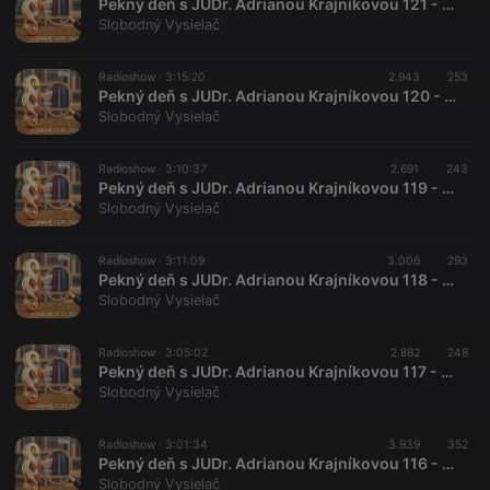
Pekný deň s JUDr. Adrianou Krajníkovou 121 - 2024-01-26
Slobodný Vysielač
Radioshow ·
3:15:20
2.943
253
Pekný deň s JUDr. Adrianou Krajníkovou 120 - 2024-01-19
Slobodný Vysielač
Radioshow ·
3:10:37
2.691
243
Pekný deň s JUDr. Adrianou Krajníkovou 119 - 2024-01-12
Slobodný Vysielač
Radioshow ·
3:11:09
3.006
293
Pekný deň s JUDr. Adrianou Krajníkovou 118 - 2023-12-29
Slobodný Vysielač
Radioshow ·
3:05:02
2.882
248
Pekný deň s JUDr. Adrianou Krajníkovou 117 - 2023-12-22
Slobodný Vysielač
Radioshow ·
3:01:34
3.939
352
Pekný deň s JUDr. Adrianou Krajníkovou 116 - 2023-12-08 Štefan Harabin a Miroslav Jureňa
Slobodný Vysielač