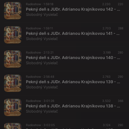
Radioshow ·
1:59:18
2.230
220
Pekný deň s JUDr. Adrianou Krajníkovou 142 - 2024-09-27
Slobodný Vysielač
Radioshow ·
1:59:11
2.703
288
Pekný deň s JUDr. Adrianou Krajníkovou 141 - 2024-09-13
Slobodný Vysielač
Radioshow ·
2:13:21
3.199
280
Pekný deň s JUDr. Adrianou Krajníkovou 140 - 2024-08-02
Slobodný Vysielač
Radioshow ·
2:56:48
2.763
290
Pekný deň s JUDr. Adrianou Krajníkovou 139 - 2024-07-12
Slobodný Vysielač
Radioshow ·
3:01:26
3.532
366
Pekný deň s JUDr. Adrianou Krajníkovou 138 - 2024-06-28
Slobodný Vysielač
Radioshow ·
3:02:05
3.124
290