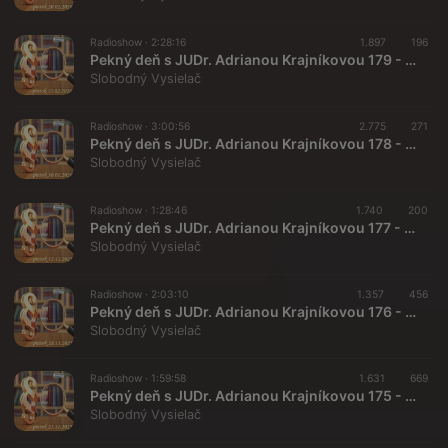
Radioshow ·
2:28:16
1.897
196
Pekný deň s JUDr. Adrianou Krajníkovou 179 - 2026-02-13
Slobodný Vysielač
Radioshow ·
3:00:56
2.775
271
Pekný deň s JUDr. Adrianou Krajníkovou 178 - 2026-01-30 Rudolf Vítkovič a Štefan Harabin
Slobodný Vysielač
Radioshow ·
1:28:46
1.740
200
Pekný deň s JUDr. Adrianou Krajníkovou 177 - 2025-12-12
Slobodný Vysielač
Radioshow ·
2:03:10
1.357
456
Pekný deň s JUDr. Adrianou Krajníkovou 176 - 2025-11-28 Rozsudok ESĽP o uznaní manželstva párov rovnakého pohlavia
Slobodný Vysielač
Radioshow ·
1:59:58
1.631
669
Pekný deň s JUDr. Adrianou Krajníkovou 175 - 2025-11-21 Pokrivené slovenské súdnictvo
Slobodný Vysielač