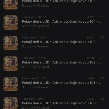
Pekný deň s JUDr. Adrianou Krajníkovou 105 - 2023-09-01
Provider /
Name
Expiration
Description
Domain
Slobodný Vysielač
chatbox_minimized
.hearthis.at
Session
Chat
configuration
Radioshow ·
3:00:19
3.192
316
cookie
Pekný deň s JUDr. Adrianou Krajníkovou 104 - 2023-08-25
PHPSESSID
1 year
User Login
PHP.net
Slobodný Vysielač
Session
.hearthis.at
Cookie
Radioshow ·
3:13:53
5.707
506
reseller
.hearthis.at
4 weeks 2
Saves the
Pekný deň s JUDr. Adrianou Krajníkovou 103 - 2023-08-18 Róbert Bačinský
days
user id who
suggested
Slobodný Vysielač
hearthis.at to
you.
Radioshow ·
3:12:55
2.798
275
CookieScriptConsent
4 weeks 2
This cookie is
CookieScript
Pekný deň s JUDr. Adrianou Krajníkovou 102 - 2023-08-11 Gabriela Matečná
days
used by
.hearthis.at
Slobodný Vysielač
Cookie-
Script.com
service to
remember
Radioshow ·
3:11:05
2.819
255
visitor cookie
Pekný deň s JUDr. Adrianou Krajníkovou 101 - 2023-08-04
consent
Slobodný Vysielač
preferences.
It is
necessary for
Cookie-
Radioshow ·
3:05:11
3.582
321
Script.com
Pekný deň s JUDr. Adrianou Krajníkovou 100 - 2023-07-28
cookie
Slobodný Vysielač
banner to