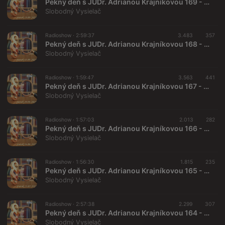
Pekný deň s JUDr. Adrianou Krajníkovou 169 - 2025-09-19 „Moskovské ocenenie pre vydavateľstvo Torden a pohľad na geopolitiku priamo z Ruska“
Slobodný Vysielač
Radioshow ·
2:59:37
3.483
357
Pekný deň s JUDr. Adrianou Krajníkovou 168 - 2025-09-05 Petr Bohuš a Peter Lipták
Slobodný Vysielač
Radioshow ·
1:59:47
3.563
441
Pekný deň s JUDr. Adrianou Krajníkovou 167 - 2025-08-29 RNDr. Emil Páleš, CSc.
Slobodný Vysielač
Radioshow ·
1:57:03
2.013
282
Pekný deň s JUDr. Adrianou Krajníkovou 166 - 2025-06-06 Arogancia moci Petra Pellegriniho – zmarené referendum o vôli občanov
Slobodný Vysielač
Radioshow ·
1:56:30
1.815
235
Pekný deň s JUDr. Adrianou Krajníkovou 165 - 2025-05-23 Právo v praxi - časť 1
Slobodný Vysielač
Radioshow ·
2:57:38
2.299
307
Pekný deň s JUDr. Adrianou Krajníkovou 164 - 2025-05-09 Daniel Máčovský
Slobodný Vysielač