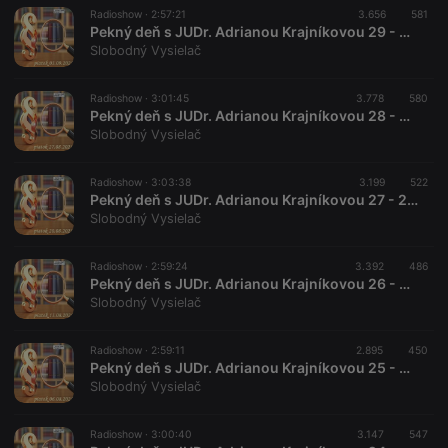
Radioshow ·
2:57:21
3.656
581
Pekný deň s JUDr. Adrianou Krajníkovou 29 - 2021-09-03
Slobodný Vysielač
Radioshow ·
3:01:45
3.778
580
Pekný deň s JUDr. Adrianou Krajníkovou 28 - 2021-08-27
Slobodný Vysielač
Radioshow ·
3:03:38
3.199
522
Pekný deň s JUDr. Adrianou Krajníkovou 27 - 2021-08-20
Slobodný Vysielač
Radioshow ·
2:59:24
3.392
486
Pekný deň s JUDr. Adrianou Krajníkovou 26 - 2021-08-13
Slobodný Vysielač
Radioshow ·
2:59:11
2.895
450
Pekný deň s JUDr. Adrianou Krajníkovou 25 - 2021-08-06
Slobodný Vysielač
Radioshow ·
3:00:40
3.147
547