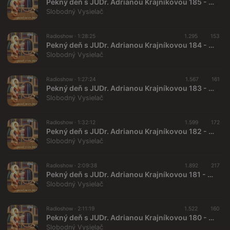
Pekný deň s JUDr. Adrianou Krajníkovou 185 - 2026-05-08 „Nový projekt – veterné turbíny na celom Slovensku“
Slobodný Vysielač
Radioshow ·
1:28:25
1.295
153
Pekný deň s JUDr. Adrianou Krajníkovou 184 - 2026-04-17 „Deti ako obeť štátnych úradníkov“ – 3. časť
Slobodný Vysielač
Radioshow ·
1:27:24
1.567
161
Pekný deň s JUDr. Adrianou Krajníkovou 183 - 2026-03-20
Slobodný Vysielač
Radioshow ·
1:32:12
1.599
172
Pekný deň s JUDr. Adrianou Krajníkovou 182 - 2026-03-13
Slobodný Vysielač
Radioshow ·
2:09:38
1.892
217
Pekný deň s JUDr. Adrianou Krajníkovou 181 - 2026-03-06 Štefan Harabin
Slobodný Vysielač
Radioshow ·
2:11:19
1.522
160
Pekný deň s JUDr. Adrianou Krajníkovou 180 - 2026-02-20
Slobodný Vysielač