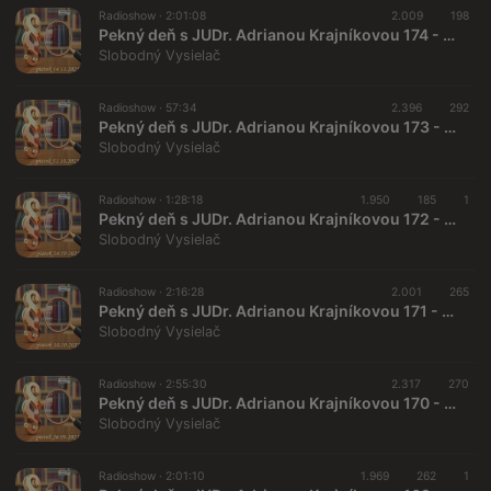
Radioshow ·
2:01:08
2.009
198
Pekný deň s JUDr. Adrianou Krajníkovou 174 - 2025-11-14
Slobodný Vysielač
Radioshow ·
57:34
2.396
292
Pekný deň s JUDr. Adrianou Krajníkovou 173 - 2025-10-31 Štefan Harabin
Slobodný Vysielač
Radioshow ·
1:28:18
1.950
185
1
Pekný deň s JUDr. Adrianou Krajníkovou 172 - 2025-10-24 „Právne otázky a odpovede“
Slobodný Vysielač
Radioshow ·
2:16:28
2.001
265
Pekný deň s JUDr. Adrianou Krajníkovou 171 - 2025-10-10 Daniel Slobodan Máčovský
Slobodný Vysielač
Radioshow ·
2:55:30
2.317
270
Pekný deň s JUDr. Adrianou Krajníkovou 170 - 2025-09-26 "Vakcinácia - minulosť a budúcnosť"
Slobodný Vysielač
Radioshow ·
2:01:10
1.969
262
1