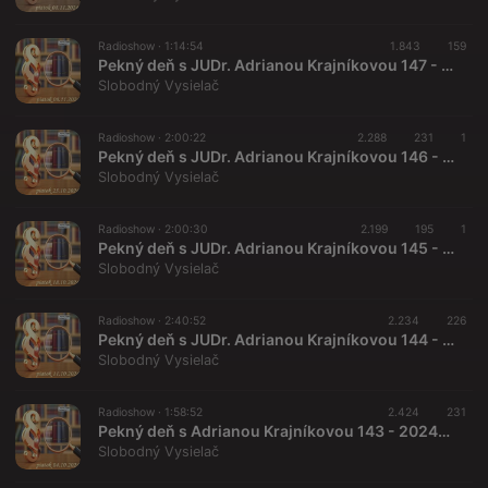
Radioshow ·
1:14:54
1.843
159
Pekný deň s JUDr. Adrianou Krajníkovou 147 - 2024-11-08
Slobodný Vysielač
Radioshow ·
2:00:22
2.288
231
1
Pekný deň s JUDr. Adrianou Krajníkovou 146 - 2024-10-25
Slobodný Vysielač
Radioshow ·
2:00:30
2.199
195
1
Pekný deň s JUDr. Adrianou Krajníkovou 145 - 2024-10-18
Slobodný Vysielač
Radioshow ·
2:40:52
2.234
226
Pekný deň s JUDr. Adrianou Krajníkovou 144 - 2024-10-11 „Manipulácie trestných konaní a konaní na súdoch“
Slobodný Vysielač
Radioshow ·
1:58:52
2.424
231
Pekný deň s Adrianou Krajníkovou 143 - 2024-10-04
Slobodný Vysielač