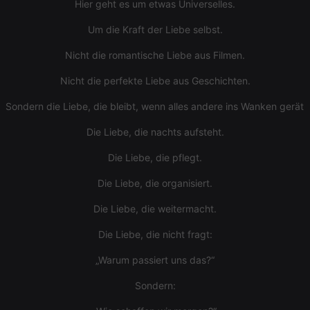
_pk_id.1.260f
.hearthis.at
1 year
This cookie
Hier geht es um etwas Universelles.
hearthis.at
name is
associated
cf_caching
hearthis.at
59
Define if
Um die Kraft der Liebe selbst.
with the
minutes
site is
Piwik open
57
cacheable
source web
Nicht die romantische Liebe aus Filmen.
seconds
or not
analytics
platform. It is
used to help
Nicht die perfekte Liebe aus Geschichten.
website
owners track
Sondern die Liebe, die bleibt, wenn alles andere ins Wanken gerät.
visitor
behaviour
and measure
Die Liebe, die nachts aufsteht.
site
performance.
It is a pattern
Die Liebe, die pflegt.
type cookie,
where the
Die Liebe, die organisiert.
prefix _pk_id
is followed
by a short
Die Liebe, die weitermacht.
series of
numbers and
Die Liebe, die nicht fragt:
letters, which
is believed to
be a
„Warum passiert uns das?“
reference
code for the
domain
Sondern:
setting the
cookie.