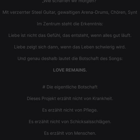
„Wie schaffen wir morgen?“
_pk_ses.1.260f
.hearthis.at
29
This cookie
minutes
name is
Mit verzerrter Steel Guitar, gewaltigen Arena-Drums, Chören, Synt
57
associated
seconds
with the
Piwik open
Im Zentrum steht die Erkenntnis:
source web
analytics
Liebe ist nicht das Gefühl, das entsteht, wenn alles gut läuft.
platform. It is
used to help
website
Liebe zeigt sich dann, wenn das Leben schwierig wird.
owners track
visitor
behaviour
Und genau deshalb lautet die Botschaft des Songs:
and measure
site
LOVE REMAINS.
performance.
It is a pattern
type cookie,
where the
# Die eigentliche Botschaft
prefix
_pk_ses is
followed by
Dieses Projekt erzählt nicht von Krankheit.
a short series
of numbers
Es erzählt nicht von Pflege.
and letters,
which is
believed to
Es erzählt nicht von Schicksalsschlägen.
be a
reference
code for the
Es erzählt von Menschen.
domain