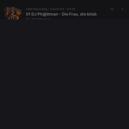
Field Recording / Sound Art ·
05:28
70
3
01 DJ Ph@ttman - Die Frau, die blieb
DJ Ph@ttman
Field Recording / Sound Art ·
04:33
26
3
02 DJ Ph@ttman - Die Zeit wird wieder kommen
DJ Ph@ttman
Field Recording / Sound Art ·
05:59
48
1
03 DJ Ph@ttman - LOVE REMAINS
DJ Ph@ttman