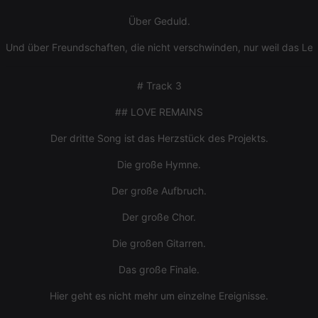
hearthis.at to
you.
Über Geduld.
CookieScriptConsent
4 weeks 2
This cookie is
CookieScript
Und über Freundschaften, die nicht verschwinden, nur weil das 
days
used by
.hearthis.at
Cookie-
Script.com
service to
# Track 3
remember
visitor cookie
consent
## LOVE REMAINS
preferences.
It is
Der dritte Song ist das Herzstück des Projekts.
necessary for
Cookie-
Script.com
Die große Hymne.
cookie
banner to
work
Der große Aufbruch.
properly.
Der große Chor.
Die großen Gitarren.
Provider /
Das große Finale.
Name
Expiration
Description
Domain
Provider /
Name
Expiration
Description
Hier geht es nicht mehr um einzelne Ereignisse.
searchtext
.hearthis.at
Session
Text of
Domain
your last
search on