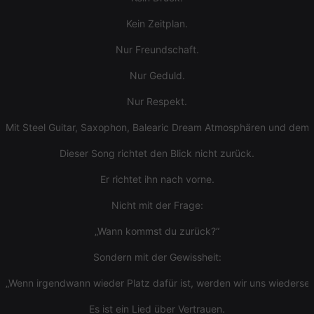
necessary
Kein Zeitplan.
Nur Freundschaft.
Nur Geduld.
Nur Respekt.
Strictly necessary
Targeting
Functionality
Mit Steel Guitar, Saxophon, Balearic Dream Atmosphären und dem
Strictly necessary cookies allow core website
functionality such as user login and account
management. The website cannot be used properly
Dieser Song richtet den Blick nicht zurück.
without strictly necessary cookies.
Er richtet ihn nach vorne.
Provider /
Name
Expiration
Description
Domain
Nicht mit der Frage:
chatbox_minimized
.hearthis.at
Session
Chat
configuration
„Wann kommst du zurück?“
cookie
PHPSESSID
1 year
User Login
PHP.net
Sondern mit der Gewissheit:
Session
.hearthis.at
Cookie
„Wenn irgendwann wieder Platz dafür ist, werden wir uns wiederseh
reseller
.hearthis.at
4 weeks 2
Saves the
days
user id who
Es ist ein Lied über Vertrauen.
suggested