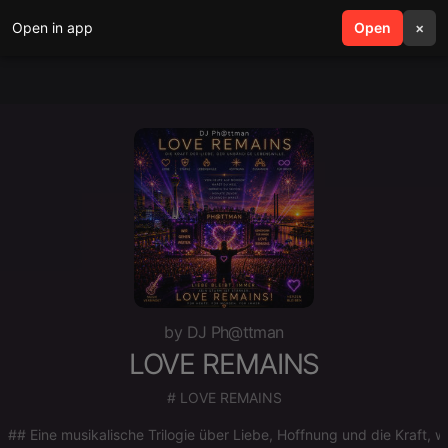
Open in app
search
Open
menu
×
by DJ Ph@ttman
LOVE REMAINS
# LOVE REMAINS
## Eine musikalische Trilogie über Liebe, Hoffnung und die Kraft, 