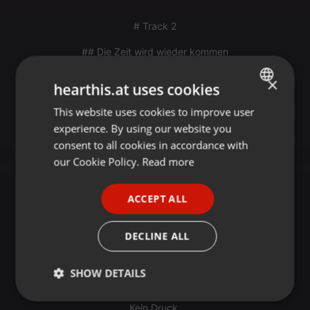
# Track 2
## Die Zeit wird wieder kommen
Der zweite Song schlägt einen völlig anderen Ton an.
×
hearthis.at uses cookies
Er ist keine Rückschau.
This website uses cookies to improve user
ENGLISH
experience. By using our website you
Er ist keine Analyse.
GERMAN
consent to all cookies in accordance with
Er ist eine Botschaft.
FRENCH
our Cookie Policy.
Read more
Ein musikalischer Brief.
PORTUGUESE
ACCEPT ALL
SPANISH
Ein Lied, das sagt:
ITALIAN
„Wir verstehen.“
DECLINE ALL
Keine Erwartungen.
SHOW DETAILS
Keine Vorwürfe.
Strictly
Targeting
Functionality
Kein Druck.