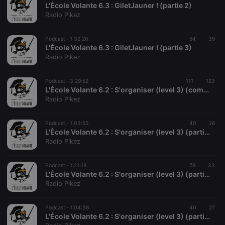
necessary for
L'École Volante 6.3 : GiletJauner ! (partie 2)
Cookie-
Radio Pikez
Script.com
cookie
banner to
work
Podcast ·
1:32:26
54
39
properly.
L'École Volante 6.3 : GiletJauner ! (partie 3)
Radio Pikez
Podcast ·
3:29:52
111
123
L'École Volante 6.2 : S'organiser (level 3) (complet)
Provider /
Name
Expiration
Description
Radio Pikez
Domain
Provider /
Name
Expiration
Description
searchtext
.hearthis.at
Session
Text of
Domain
your last
Podcast ·
1:03:55
40
26
search on
_pk_id.1.260f
.hearthis.at
1 year
This cookie
L'École Volante 6.2 : S'organiser (level 3) (partie 1)
hearthis.at
name is
Radio Pikez
associated
cf_caching
hearthis.at
59
Define if
with the
minutes
site is
Piwik open
57
cacheable
Podcast ·
1:21:18
79
33
source web
seconds
or not
analytics
L'École Volante 6.2 : S'organiser (level 3) (partie 2)
platform. It is
Radio Pikez
used to help
website
owners track
Podcast ·
1:04:38
40
27
visitor
behaviour
L'École Volante 6.2 : S'organiser (level 3) (partie 3)
and measure