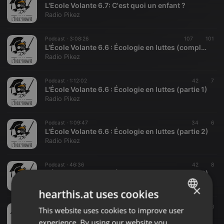
L'Ecole Volante 6.7: C'est quoi un enfant ?
Radio Pikez
Podcast ·
3:08:26
107
101
L'École Volante 6.6 : Écologie en luttes (complet)
Radio Pikez
Podcast ·
1:12:02
42
7
L'École Volante 6.6 : Écologie en luttes (partie 1)
Radio Pikez
Podcast ·
1:09:47
34
6
L'École Volante 6.6 : Écologie en luttes (partie 2)
Radio Pikez
Podcast ·
46:36
42
8
L'École Volante 6.6 : Écologie en luttes (partie 3)
Radio Pikez
×
hearthis.at uses cookies
Podcast ·
3:44:11
194
198
This website uses cookies to improve user
ENGLISH
L'École Volante 6.5 : La Commune n'est pas morte! - Complet
experience. By using our website you