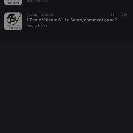
Radio Pikez
site
performance.
It is a pattern
Podcast ·
2:03:48
168
210
type cookie,
where the
L'Ecole Volante 6.1 La Santé, comment ça va?
prefix _pk_id
Radio Pikez
is followed
by a short
series of
numbers and
letters, which
is believed to
be a
reference
code for the
domain
setting the
cookie.
_pk_ses.1.260f
.hearthis.at
29
This cookie
minutes
name is
57
associated
seconds
with the
Piwik open
source web
analytics
platform. It is
used to help
website
owners track
visitor
behaviour