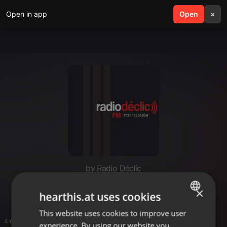
Open in app
search
Open
menu
×
by Radio Déclic
Sans Filtre
×
hearthis.at uses cookies
This website uses cookies to improve user
ENGLISH
4 entries
experience. By using our website you