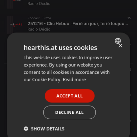
Radio Déclic
Podcast ·
58:24
15
251216 - Clic Hebdo : Férié un jour, férié toujours ?
Radio Déclic
×
Podcast ·
54:04
14
hearthis.at uses cookies
251202 - Clic Hebdo : Le monde associatif clé de voûte de la société ?
Radio Déclic
This website uses cookies to improve user
ENGLISH
experience. By using our website you
GERMAN
Podcast ·
58:07
42
consent to all cookies in accordance with
251118 - Clic Hebdo : Nouvelles technologies, IA, crowdfunding, freins à l'engagement ?
FRENCH
our Cookie Policy.
Read more
Radio Déclic
PORTUGUESE
ACCEPT ALL
Podcast ·
58:15
21
SPANISH
251104 - Clic Hebdo : Histoire du monde associatif
Radio Déclic
ITALIAN
DECLINE ALL
Podcast ·
55:20
20
251021 - Clic Hebdo : Les assos françaises en chiffres
SHOW DETAILS
Radio Déclic