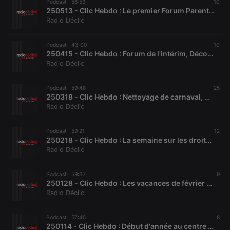
Podcast ·
56:53
10
days
user id who
250513 - Clic Hebdo : Le premier Forum Parentalité approche à grands pas !
suggested
Radio Déclic
hearthis.at to
you.
CookieScriptConsent
4 weeks 2
This cookie is
CookieScript
Podcast ·
43:00
10
days
used by
.hearthis.at
250415 - Clic Hebdo : Forum de l'intérim, Découvrir c'est du plaisir, Balance ton Flow et ateliers bien-être
Cookie-
Radio Déclic
Script.com
service to
remember
visitor cookie
Podcast ·
59:48
25
consent
250318 - Clic Hebdo : Nettoyage de carnaval, Accompagnons les aidants, Fête de la pensée et Balance ton flow
preferences.
Radio Déclic
It is
necessary for
Cookie-
Script.com
Podcast ·
59:21
12
cookie
250218 - Clic Hebdo : La semaine sur les droits des Femmes à Malraux, Les Country Stars 54 ou encore les nouvelles du MRAP
banner to
Radio Déclic
work
properly.
Podcast ·
59:37
9
250128 - Clic Hebdo : Les vacances de février approchent et la chandeleur également !
Radio Déclic
Provider /
Name
Expiration
Description
Domain
Podcast ·
57:45
8
Provider /
Name
Expiration
Description
250114 - Clic Hebdo : Début d'année au centre Malraux, question du mois et histoire de l'épiphanie
searchtext
.hearthis.at
Session
Text of
Domain