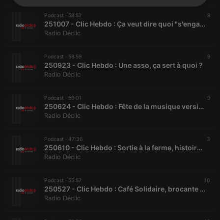
Strictly
Targeting
Functionality
necessary
Podcast ·
58:52
8
251007 - Clic Hebdo : Ça veut dire quoi "s'engager" ?
Radio Déclic
Podcast ·
58:59
9
250923 - Clic Hebdo : Une asso, ça sert à quoi ?
Radio Déclic
Strictly necessary
Targeting
Functionality
Podcast ·
59:01
9
Strictly necessary cookies allow core website
250624 - Clic Hebdo : Fête de la musique version Café des habitants et Toul'été
functionality such as user login and account
Radio Déclic
management. The website cannot be used properly
without strictly necessary cookies.
Podcast ·
47:36
3
Provider /
Name
Expiration
Description
250610 - Clic Hebdo : Sortie à la ferme, histoire de pêche et retour sur deux des récents crimes racistes
Domain
Radio Déclic
chatbox_minimized
.hearthis.at
Session
Chat
configuration
cookie
Podcast ·
55:57
10
250527 - Clic Hebdo : Café Solidaire, brocante Régina Village, Rose des Sables, retour sur le Forum Parentalité
PHPSESSID
1 year
User Login
PHP.net
Session
Radio Déclic
.hearthis.at
Cookie
reseller
.hearthis.at
4 weeks 2
Saves the