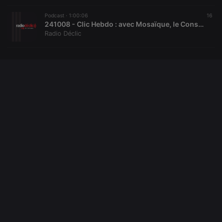
setting the
cookie.
Podcast ·
1:00:06
16
_pk_ses.1.260f
.hearthis.at
29
This cookie
241008 - Clic Hebdo : avec Mosaïque, le Conseil Citoyen, le PRE et la Politique Ville
minutes
name is
Radio Déclic
57
associated
seconds
with the
Piwik open
source web
analytics
platform. It is
used to help
website
owners track
visitor
behaviour
and measure
site
performance.
It is a pattern
type cookie,
where the
prefix
_pk_ses is
followed by
a short series
of numbers
and letters,
which is
believed to
be a
reference