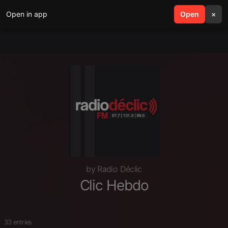
Open in app
search
Open
menu
×
by Radio Déclic
Clic Hebdo
33 entries