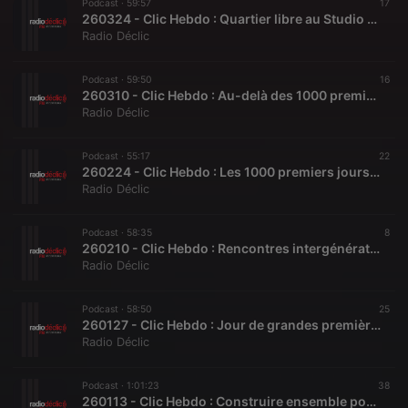
Podcast ·
59:57
17
260324 - Clic Hebdo : Quartier libre au Studio Malraux
Radio Déclic
Podcast ·
59:50
16
260310 - Clic Hebdo : Au-delà des 1000 premiers jours
Radio Déclic
Podcast ·
55:17
22
260224 - Clic Hebdo : Les 1000 premiers jours, une importance capitale
Radio Déclic
Podcast ·
58:35
8
260210 - Clic Hebdo : Rencontres intergénérationnelles et arc-en-ciel
Radio Déclic
Podcast ·
58:50
25
260127 - Clic Hebdo : Jour de grandes premières !
Radio Déclic
Podcast ·
1:01:23
38
260113 - Clic Hebdo : Construire ensemble pour réussir