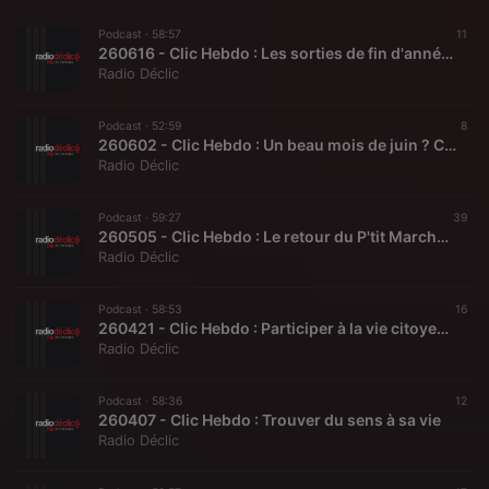
Podcast ·
58:57
11
260616 - Clic Hebdo : Les sorties de fin d'année et les 40 ans de Radio Déclic
Radio Déclic
Podcast ·
52:59
8
260602 - Clic Hebdo : Un beau mois de juin ? C'est avec des goûters partagés !
Radio Déclic
Podcast ·
59:27
39
260505 - Clic Hebdo : Le retour du P'tit Marché d'ici sur la place Henry Miller
Radio Déclic
Podcast ·
58:53
16
260421 - Clic Hebdo : Participer à la vie citoyenne
Radio Déclic
Podcast ·
58:36
12
260407 - Clic Hebdo : Trouver du sens à sa vie
Radio Déclic